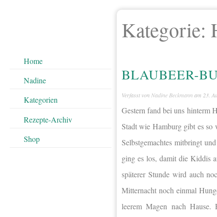
Kategorie:
Home
BLAUBEER-BU
Nadine
Verfasst von
Nadine Beckmann
am
23. A
Kategorien
Gestern fand bei uns hinterm Ha
Rezepte-Archiv
Stadt wie Hamburg gibt es so 
Shop
Selbstgemachtes mitbringt un
ging es los, damit die Kiddis
späterer Stunde wird auch no
Mitternacht noch einmal Hunger
leerem Magen nach Hause. Es