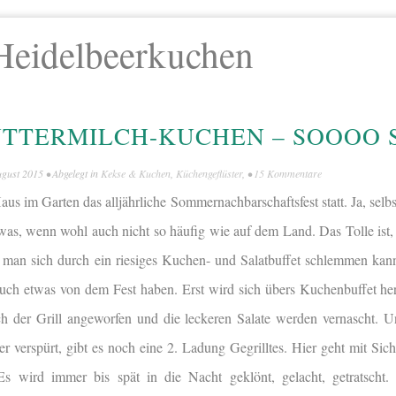
Heidelbeerkuchen
TTERMILCH-KUCHEN – SOOOO S
ugust 2015
• Abgelegt in
Kekse & Kuchen
,
Küchengeflüster
, •
15 Kommentare
us im Garten das alljährliche Sommernachbarschaftsfest statt. Ja, selbs
was, wenn wohl auch nicht so häufig wie auf dem Land. Das Tolle ist, 
d man sich durch ein riesiges Kuchen- und Salatbuffet schlemmen ka
 auch etwas von dem Fest haben. Erst wird sich übers Kuchenbuffet h
ch der Grill angeworfen und die leckeren Salate werden vernascht. 
 verspürt, gibt es noch eine 2. Ladung Gegrilltes. Hier geht mit Sich
 wird immer bis spät in die Nacht geklönt, gelacht, getratscht.