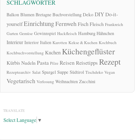
SCHLAGWÖRTER
DIY
Do-it-
Deko
Balkon
Blumen
Bretagne
Buchvorstellung
Einrichtung
Fernweh
yourself
Fisch
Fleisch
Frankreich
Hamburg
Gewinnspiel
Hähnchen
Garten
Gemüse
Hackfleisch
Interieur
Interior
Italien
Karotten
Kekse & Kuchen
Kochbuch
Küchengeflüster
Kuchen
Kochbuchvorstellung
Rezept
Pasta
Reisen
Reisetipps
Kürbis
Nudeln
Pilze
Spargel
Suppe
Südtirol
Rezeptearchiv
Salat
Tischdeko
Vegan
Vegetarisch
Zucchini
Weihnachten
Verlosung
TRANSLATE
Select Language
▼