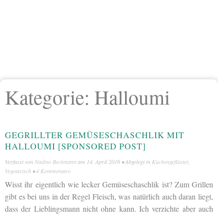
Kategorie:
Halloumi
GEGRILLTER GEMÜSESCHASCHLIK MIT
HALLOUMI [SPONSORED POST]
Verfasst von
Nadine Beckmann
am
14. April 2016
• Abgelegt in
Küchengeflüster
,
Vegetarisch
•
4 Kommentare
Wisst ihr eigentlich wie lecker Gemüseschaschlik ist? Zum Grillen
gibt es bei uns in der Regel Fleisch, was natürlich auch daran liegt,
dass der Lieblingsmann nicht ohne kann. Ich verzichte aber auch