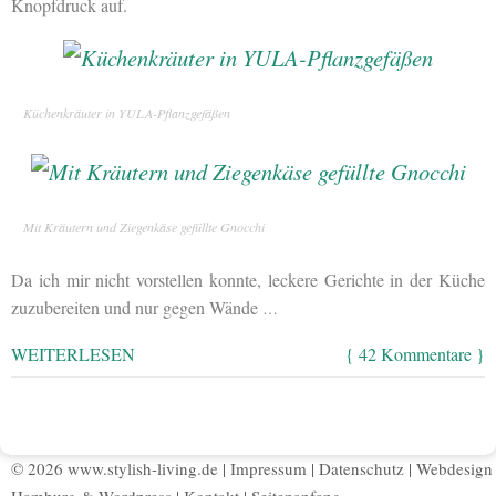
Knopfdruck auf.
Küchenkräuter in YULA-Pflanzgefäßen
Mit Kräutern und Ziegenkäse gefüllte Gnocchi
Da ich mir nicht vorstellen konnte, leckere Gerichte in der Küche
zuzubereiten und nur gegen Wände
…
WEITERLESEN
{ 42 Kommentare }
© 2026 www.stylish-living.de |
Impressum
|
Datenschutz
|
Webdesign
Hamburg
&
Wordpress
|
Kontakt
|
Seitenanfang