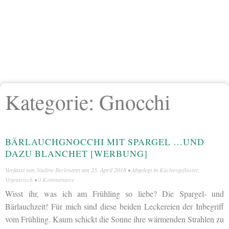
Kategorie:
Gnocchi
BÄRLAUCHGNOCCHI MIT SPARGEL …UND
DAZU BLANCHET [WERBUNG]
Verfasst von
Nadine Beckmann
am
25. April 2018
• Abgelegt in
Küchengeflüster
,
Vegetarisch
•
0 Kommentare
Wisst ihr, was ich am Frühling so liebe? Die Spargel- und
Bärlauchzeit! Für mich sind diese beiden Leckereien der Inbegriff
vom Frühling. Kaum schickt die Sonne ihre wärmenden Strahlen zu