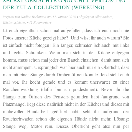
SELBST GEMACHTE GNOCCHI + VERLOSUNG
DER YULA-COLLECTION (WERBUNG)
Verfasst von
Nadine Beckmann
am
17. Januar 2018
• Abgelegt in
Alles andere
,
Küchengeflüster
, •
42 Kommentare
Ist euch eigentlich schon mal aufgefallen, dass ich euch noch nie
Fotos unserer Küche gezeigt habe?! Und wisst ihr auch warum? Sie
ist einfach nicht fotogen! Ein langer, schmaler Schlauch mit links
und rechts Schränken. Wenn man sich in der Küche entgegen
kommt, muss schon mal jeder den Bauch einziehen, damit man sich
nicht anrempelt. Ursprünglich war hier auch nur ein Oberlicht, dass
man mit einer Stange durch Drehen öffnen konnte. Jetzt stellt euch
mal vor, ihr kocht gerade und es kommt unerwartet zu einer
Rauchentwicklung (dafür bin ich prädestiniert). Bevor ihr die
Stange zum Öffnen des Fensters gefunden habt (aufgrund von
Platzmangel liegt diese natürlich nicht in der Küche) und dieses mit
mühevoller Handarbeit geöffnet habt, seht ihr aufgrund der
Rauchschwaden schon die eigenen Hände nicht mehr. Lösung:
Stange weg, Motor rein. Dieses Oberlicht geht also nun per