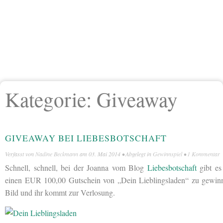
Kategorie:
Giveaway
GIVEAWAY BEI LIEBESBOTSCHAFT
Verfasst von
Nadine Beckmann
am
03. Mai 2014
• Abgelegt in
Gewinnspiel
•
1 Kommentar
Schnell, schnell, bei der Joanna vom Blog
Liebesbotschaft
gibt es
einen EUR 100,00 Gutschein von „Dein Lieblingsladen“ zu gewinne
Bild und ihr kommt zur Verlosung.