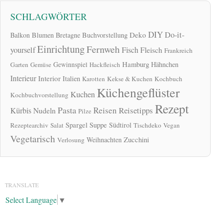
SCHLAGWÖRTER
DIY
Do-it-
Deko
Balkon
Blumen
Bretagne
Buchvorstellung
Einrichtung
Fernweh
yourself
Fisch
Fleisch
Frankreich
Hamburg
Gewinnspiel
Hähnchen
Garten
Gemüse
Hackfleisch
Interieur
Interior
Italien
Karotten
Kekse & Kuchen
Kochbuch
Küchengeflüster
Kuchen
Kochbuchvorstellung
Rezept
Pasta
Reisen
Reisetipps
Kürbis
Nudeln
Pilze
Spargel
Suppe
Südtirol
Rezeptearchiv
Salat
Tischdeko
Vegan
Vegetarisch
Zucchini
Weihnachten
Verlosung
TRANSLATE
Select Language
▼