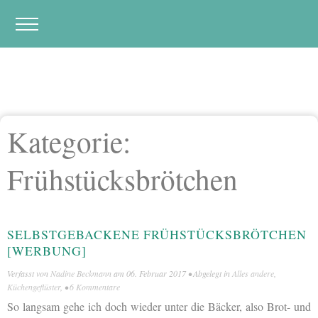
Kategorie:
Frühstücksbrötchen
SELBSTGEBACKENE FRÜHSTÜCKSBRÖTCHEN
[WERBUNG]
Verfasst von
Nadine Beckmann
am
06. Februar 2017
• Abgelegt in
Alles andere
,
Küchengeflüster
, •
6 Kommentare
So langsam gehe ich doch wieder unter die Bäcker, also Brot- und