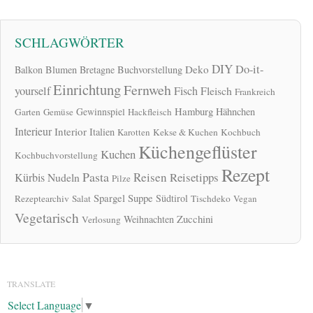
SCHLAGWÖRTER
DIY
Do-it-
Deko
Balkon
Blumen
Bretagne
Buchvorstellung
Einrichtung
Fernweh
yourself
Fisch
Fleisch
Frankreich
Hamburg
Gewinnspiel
Hähnchen
Garten
Gemüse
Hackfleisch
Interieur
Interior
Italien
Karotten
Kekse & Kuchen
Kochbuch
Küchengeflüster
Kuchen
Kochbuchvorstellung
Rezept
Pasta
Reisen
Reisetipps
Kürbis
Nudeln
Pilze
Spargel
Suppe
Südtirol
Rezeptearchiv
Salat
Tischdeko
Vegan
Vegetarisch
Zucchini
Weihnachten
Verlosung
TRANSLATE
Select Language
▼