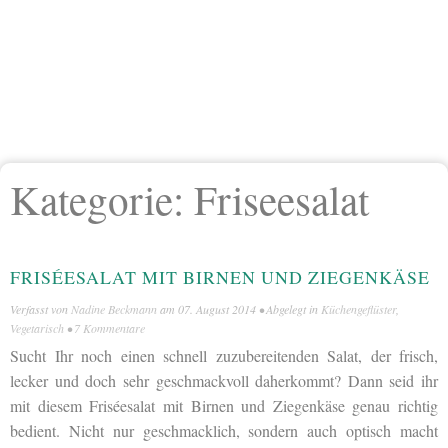
Kategorie:
Friseesalat
FRISÉESALAT MIT BIRNEN UND ZIEGENKÄSE
Verfasst von
Nadine Beckmann
am
07. August 2014
• Abgelegt in
Küchengeflüster
,
Vegetarisch
•
7 Kommentare
Sucht Ihr noch einen schnell zuzubereitenden Salat, der frisch,
lecker und doch sehr geschmackvoll daherkommt? Dann seid ihr
mit diesem Friséesalat mit Birnen und Ziegenkäse genau richtig
bedient. Nicht nur geschmacklich, sondern auch optisch macht