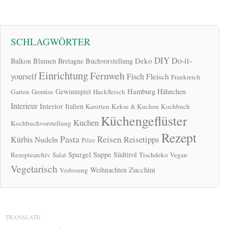
SCHLAGWÖRTER
DIY
Do-it-
Deko
Balkon
Blumen
Bretagne
Buchvorstellung
Einrichtung
Fernweh
yourself
Fisch
Fleisch
Frankreich
Hamburg
Gewinnspiel
Hähnchen
Garten
Gemüse
Hackfleisch
Interieur
Interior
Italien
Karotten
Kekse & Kuchen
Kochbuch
Küchengeflüster
Kuchen
Kochbuchvorstellung
Rezept
Pasta
Reisen
Reisetipps
Kürbis
Nudeln
Pilze
Spargel
Suppe
Südtirol
Rezeptearchiv
Salat
Tischdeko
Vegan
Vegetarisch
Zucchini
Weihnachten
Verlosung
TRANSLATE