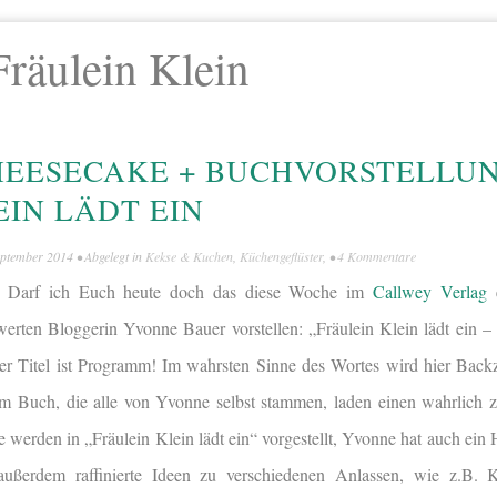
Fräulein Klein
HEESECAKE + BUCHVORSTELLU
EIN LÄDT EIN
eptember 2014
• Abgelegt in
Kekse & Kuchen
,
Küchengeflüster
, •
4 Kommentare
h! Darf ich Euch heute doch das diese Woche im
Callwey Verlag
e
werten Bloggerin Yvonne Bauer vorstellen: „Fräulein Klein lädt ein 
er Titel ist Programm! Im wahrsten Sinne des Wortes wird hier Backza
r im Buch, die alle von Yvonne selbst stammen, laden einen wahrlic
e werden in „Fräulein Klein lädt ein“ vorgestellt, Yvonne hat auch ein
ußerdem raffinierte Ideen zu verschiedenen Anlassen, wie z.B. Ki