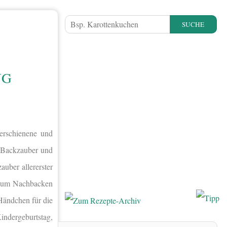
SUCHE
NG
rschienene und
– Backzauber und
uber allererster
h zum Nachbacken
 Händchen für die
ndergeburtstag,