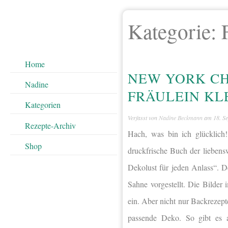
Kategorie:
Home
NEW YORK C
Nadine
FRÄULEIN KL
Kategorien
Verfasst von
Nadine Beckmann
am
18. S
Rezepte-Archiv
Hach, was bin ich glücklic
Shop
druckfrische Buch der liebens
Dekolust für jeden Anlass“. D
Sahne vorgestellt. Die Bilde
ein. Aber nicht nur Backrezept
passende Deko. So gibt es a