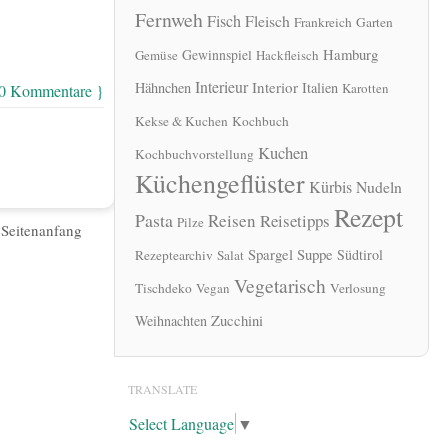
Fernweh
Fisch
Fleisch
Frankreich
Garten
Hamburg
Gewinnspiel
Gemüse
Hackfleisch
Interieur
Interior
Hähnchen
Italien
Karotten
 0 Kommentare }
Kekse & Kuchen
Kochbuch
Kuchen
Kochbuchvorstellung
Küchengeflüster
Kürbis
Nudeln
Rezept
Pasta
Reisen
Reisetipps
Pilze
|
Seitenanfang
Spargel
Suppe
Südtirol
Rezeptearchiv
Salat
Vegetarisch
Tischdeko
Vegan
Verlosung
Zucchini
Weihnachten
TRANSLATE
Select Language
▼