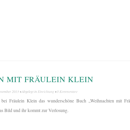
 MIT FRÄULEIN KLEIN
ovember 2013
• Abgelegt in
Einrichtung
•
0 Kommentare
 bei Fräulein Klein das wunderschöne Buch „Weihnachten mit Frä
as Bild und ihr kommt zur Verlosung.