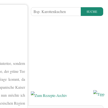
SUCHE
äutertee, sondern
ee, der grüne Tee
nfrage kommt, da
japanische Kaiser
d nun möchte ich
inesischen Region