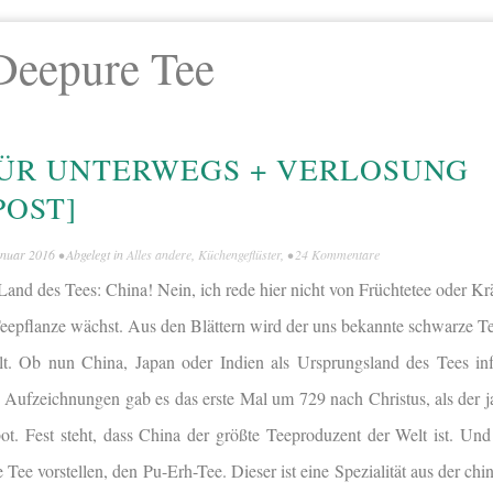
Deepure Tee
FÜR UNTERWEGS + VERLOSUNG
POST]
anuar 2016
• Abgelegt in
Alles andere
,
Küchengeflüster
, •
24 Kommentare
Land des Tees: China! Nein, ich rede hier nicht von Früchtetee oder Kr
Teepflanze wächst. Aus den Blättern wird der uns bekannte schwarze T
llt. Ob nun China, Japan oder Indien als Ursprungsland des Tees i
te Aufzeichnungen gab es das erste Mal um 729 nach Christus, als der 
t. Fest steht, dass China der größte Teeproduzent der Welt ist. Un
Tee vorstellen, den Pu-Erh-Tee. Dieser ist eine Spezialität aus der ch