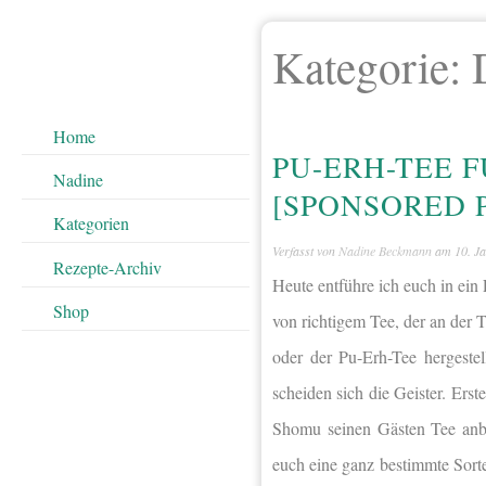
Kategorie:
Home
PU-ERH-TEE 
Nadine
[SPONSORED 
Kategorien
Verfasst von
Nadine Beckmann
am
10. J
Rezepte-Archiv
Heute entführe ich euch in ein 
Shop
von richtigem Tee, der an der 
oder der Pu-Erh-Tee hergeste
scheiden sich die Geister. Ers
Shomu seinen Gästen Tee anbo
euch eine ganz bestimmte Sorte 