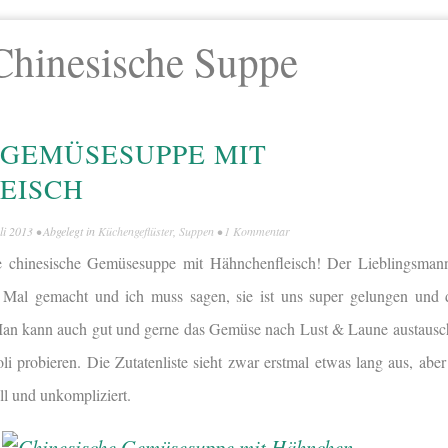
Chinesische Suppe
 GEMÜSESUPPE MIT
EISCH
li 2013
• Abgelegt in
Küchengeflüster
,
Suppen
•
1 Kommentar
se chinesische Gemüsesuppe mit Hähnchenfleisch! Der Lieblingsman
te Mal gemacht und ich muss sagen, sie ist uns super gelungen und d
. Man kann auch gut und gerne das Gemüse nach Lust & Laune austaus
i probieren. Die Zutatenliste sieht zwar erstmal etwas lang aus, abe
ll und unkompliziert.