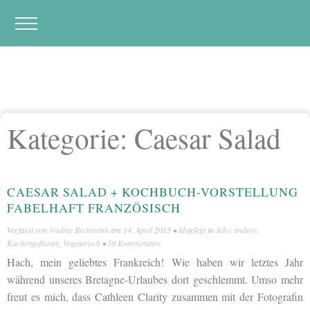
Kategorie:
Caesar Salad
CAESAR SALAD + KOCHBUCH-VORSTELLUNG
FABELHAFT FRANZÖSISCH
Verfasst von
Nadine Beckmann
am
14. April 2015
• Abgelegt in
Alles andere
,
Küchengeflüster
,
Vegetarisch
•
10 Kommentare
Hach, mein geliebtes Frankreich! Wie haben wir letztes Jahr
während unseres Bretagne-Urlaubes dort geschlemmt. Umso mehr
freut es mich, dass Cathleen Clarity zusammen mit der Fotografin