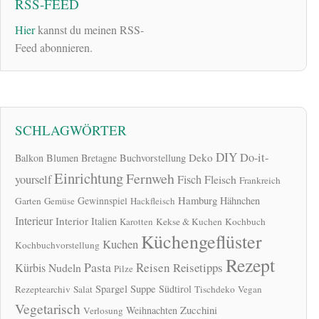
RSS-FEED
Hier
kannst du meinen RSS-
Feed abonnieren.
SCHLAGWÖRTER
DIY
Do-it-
Deko
Balkon
Blumen
Bretagne
Buchvorstellung
Einrichtung
Fernweh
yourself
Fisch
Fleisch
Frankreich
Hamburg
Gewinnspiel
Hähnchen
Garten
Gemüse
Hackfleisch
Interieur
Interior
Italien
Karotten
Kekse & Kuchen
Kochbuch
Küchengeflüster
Kuchen
Kochbuchvorstellung
Rezept
Pasta
Reisen
Reisetipps
Kürbis
Nudeln
Pilze
Spargel
Suppe
Südtirol
Rezeptearchiv
Salat
Tischdeko
Vegan
Vegetarisch
Zucchini
Weihnachten
Verlosung