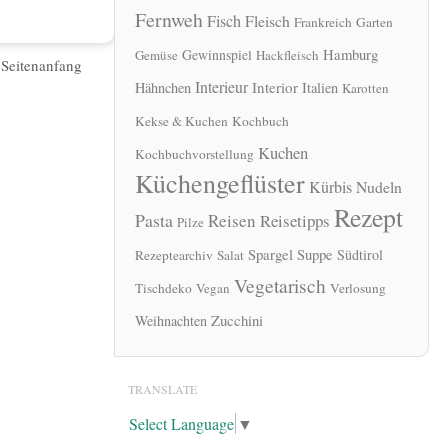
Fernweh
Fisch
Fleisch
Frankreich
Garten
Hamburg
Gewinnspiel
Gemüse
Hackfleisch
|
Seitenanfang
Interieur
Interior
Hähnchen
Italien
Karotten
Kekse & Kuchen
Kochbuch
Kuchen
Kochbuchvorstellung
Küchengeflüster
Kürbis
Nudeln
Rezept
Pasta
Reisen
Reisetipps
Pilze
Spargel
Suppe
Südtirol
Rezeptearchiv
Salat
Vegetarisch
Tischdeko
Vegan
Verlosung
Zucchini
Weihnachten
TRANSLATE
Select Language
▼