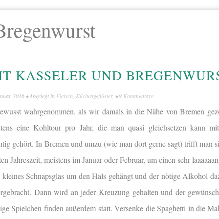
Bregenwurst
IT KASSELER UND BREGENWUR
anuar 2016
• Abgelegt in
Fleisch
,
Küchengeflüster
, •
9 Kommentare
 bewusst wahrgenommen, als wir damals in die Nähe von Bremen gez
tens eine Kohltour pro Jahr, die man quasi gleichsetzen kann mit
chtig gehört. In Bremen und umzu (wie man dort gerne sagt) trifft man 
lten Jahreszeit, meistens im Januar oder Februar, um einen sehr laaaaa
 kleines Schnapsglas um den Hals gehängt und der nötige Alkohol da
rgebracht. Dann wird an jeder Kreuzung gehalten und der gewünsch
ige Spielchen finden außerdem statt. Versenke die Spaghetti in die Ma