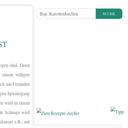
SUCHE
ST
ogen sind. Denn
 einem völligen
sich mit Freunden
angen Spaziergang
zu wird in einem
te Schnaps wird
kkaroni z.B., mit