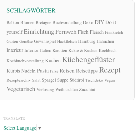
SCHLAGWÖRTER
DIY
Do-it-
Deko
Balkon
Blumen
Bretagne
Buchvorstellung
Einrichtung
Fernweh
yourself
Fisch
Fleisch
Frankreich
Hamburg
Gewinnspiel
Hähnchen
Garten
Gemüse
Hackfleisch
Interieur
Interior
Italien
Karotten
Kekse & Kuchen
Kochbuch
Küchengeflüster
Kuchen
Kochbuchvorstellung
Rezept
Pasta
Reisen
Reisetipps
Kürbis
Nudeln
Pilze
Spargel
Suppe
Südtirol
Rezeptearchiv
Salat
Tischdeko
Vegan
Vegetarisch
Zucchini
Weihnachten
Verlosung
TRANSLATE
Select Language
▼