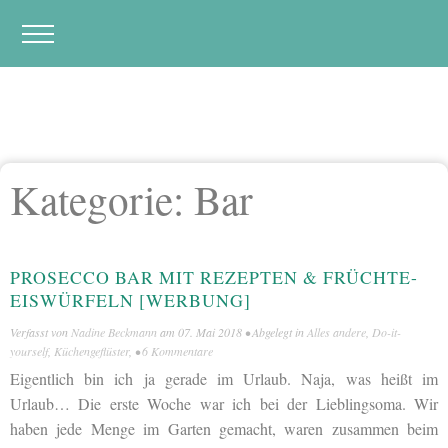
Kategorie:
Bar
PROSECCO BAR MIT REZEPTEN & FRÜCHTE-
EISWÜRFELN [WERBUNG]
Verfasst von
Nadine Beckmann
am
07. Mai 2018
• Abgelegt in
Alles andere
,
Do-it-
yourself
,
Küchengeflüster
, •
6 Kommentare
Eigentlich bin ich ja gerade im Urlaub. Naja, was heißt im
Urlaub… Die erste Woche war ich bei der Lieblingsoma. Wir
haben jede Menge im Garten gemacht, waren zusammen beim