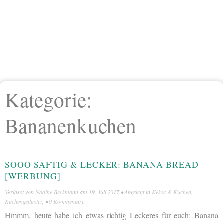
Kategorie:
Bananenkuchen
SOOO SAFTIG & LECKER: BANANA BREAD
[WERBUNG]
Verfasst von
Nadine Beckmann
am
19. Juli 2017
• Abgelegt in
Kekse & Kuchen
,
Küchengeflüster
, •
0 Kommentare
Hmmm, heute habe ich etwas richtig Leckeres für euch: Banana