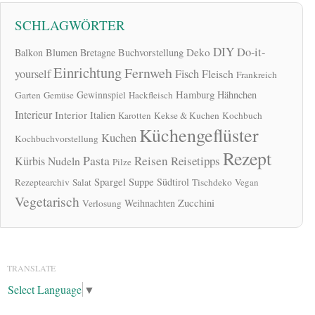
SCHLAGWÖRTER
DIY
Do-it-
Deko
Balkon
Blumen
Bretagne
Buchvorstellung
Einrichtung
Fernweh
yourself
Fisch
Fleisch
Frankreich
Hamburg
Gewinnspiel
Hähnchen
Garten
Gemüse
Hackfleisch
Interieur
Interior
Italien
Karotten
Kekse & Kuchen
Kochbuch
Küchengeflüster
Kuchen
Kochbuchvorstellung
Rezept
Pasta
Reisen
Reisetipps
Kürbis
Nudeln
Pilze
Spargel
Suppe
Südtirol
Rezeptearchiv
Salat
Tischdeko
Vegan
Vegetarisch
Zucchini
Weihnachten
Verlosung
TRANSLATE
Select Language
▼