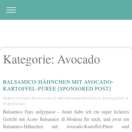
Kategorie:
Avocado
BALSAMICO-HÄHNCHEN MIT AVOCADO-
KARTOFFEL-PÜREE [SPONSORED POST]
Verfasst von
Nadine Beckmann
am
12. Mai 2016
• Abgelegt in
Fleisch
,
Küchengeflüster
, •
10 Kommentare
Balsamico Fans aufgepasst – heute habe ich ein super leckeres
Gericht mit Aceto Balsamico di Modena für euch, und zwar ein
Balsamico-Hähnchen mit Avocado-Kartoffel-Püree und