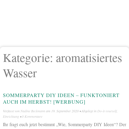
Kategorie:
aromatisiertes
Wasser
SOMMERPARTY DIY IDEEN – FUNKTONIERT
AUCH IM HERBST! [WERBUNG]
Verfasst von
Nadine Beckmann
am
19. September 2020
• Abgelegt in
Do-it-yourself
,
Einrichtung
•
0 Kommentare
Ihr fragt euch jetzt bestimmt „Wie, Sommerparty DIY Ideen“? Der