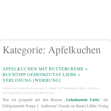
Kategorie:
Apfelkuchen
APFELKUCHEN MIT BUTTERCREME +
BUCHTIPP GEHEIMZUTAT LIEBE +
VERLOSUNG [WERBUNG]
Verfasst von
Nadine Beckmann
am
15. Januar 2017
• Abgelegt in
Kekse & Kuchen
,
Küchengeflüster
,
Sonstiges
•
20 Kommentare
Geheimzutat Liebe
War ich gespannt auf den Roman „
“ der
Erfolgsautorin Poppy J. Anderson! Gerade im Bastei Lübbe Verlag