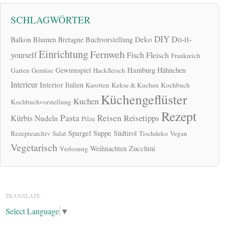
SCHLAGWÖRTER
DIY
Do-it-
Deko
Balkon
Blumen
Bretagne
Buchvorstellung
Einrichtung
Fernweh
yourself
Fisch
Fleisch
Frankreich
Hamburg
Gewinnspiel
Hähnchen
Garten
Gemüse
Hackfleisch
Interieur
Interior
Italien
Karotten
Kekse & Kuchen
Kochbuch
Küchengeflüster
Kuchen
Kochbuchvorstellung
Rezept
Pasta
Reisen
Reisetipps
Kürbis
Nudeln
Pilze
Spargel
Suppe
Südtirol
Rezeptearchiv
Salat
Tischdeko
Vegan
Vegetarisch
Zucchini
Weihnachten
Verlosung
TRANSLATE
Select Language
▼