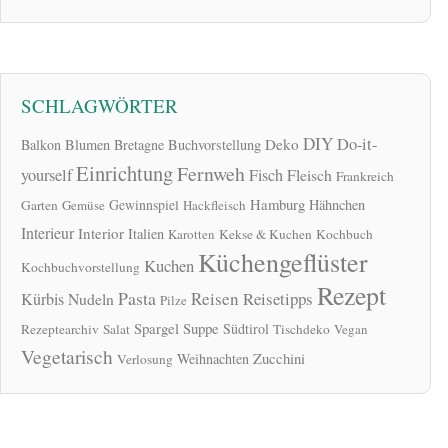
SCHLAGWÖRTER
DIY
Do-it-
Deko
Balkon
Blumen
Bretagne
Buchvorstellung
Einrichtung
Fernweh
yourself
Fisch
Fleisch
Frankreich
Hamburg
Gewinnspiel
Hähnchen
Garten
Gemüse
Hackfleisch
Interieur
Interior
Italien
Karotten
Kekse & Kuchen
Kochbuch
Küchengeflüster
Kuchen
Kochbuchvorstellung
Rezept
Pasta
Reisen
Reisetipps
Kürbis
Nudeln
Pilze
Spargel
Suppe
Südtirol
Rezeptearchiv
Salat
Tischdeko
Vegan
Vegetarisch
Zucchini
Weihnachten
Verlosung