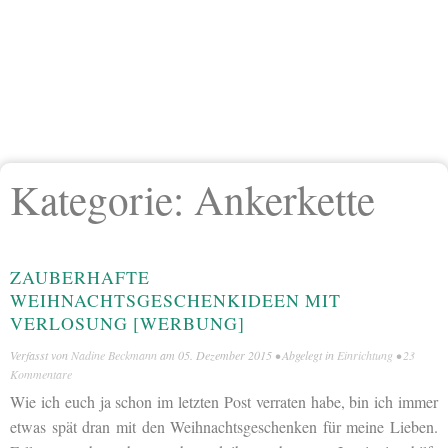
Kategorie:
Ankerkette
ZAUBERHAFTE
WEIHNACHTSGESCHENKIDEEN MIT
VERLOSUNG [WERBUNG]
Verfasst von
Nadine Beckmann
am
05. Dezember 2015
• Abgelegt in
Einrichtung
•
23
Kommentare
Wie ich euch ja schon im letzten Post verraten habe, bin ich immer
etwas spät dran mit den Weihnachtsgeschenken für meine Lieben.