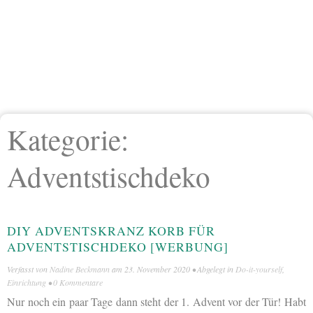
Kategorie:
Adventstischdeko
DIY ADVENTSKRANZ KORB FÜR
ADVENTSTISCHDEKO [WERBUNG]
Verfasst von
Nadine Beckmann
am
23. November 2020
• Abgelegt in
Do-it-yourself
,
Einrichtung
•
0 Kommentare
Nur noch ein paar Tage dann steht der 1. Advent vor der Tür! Habt