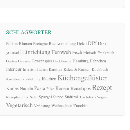
SCHLAGWÖRTER
DIY
Do-it-
Deko
Balkon
Blumen
Bretagne
Buchvorstellung
Einrichtung
Fernweh
yourself
Fisch
Fleisch
Frankreich
Hamburg
Gewinnspiel
Hähnchen
Garten
Gemüse
Hackfleisch
Interieur
Interior
Italien
Karotten
Kekse & Kuchen
Kochbuch
Küchengeflüster
Kuchen
Kochbuchvorstellung
Rezept
Pasta
Reisen
Reisetipps
Kürbis
Nudeln
Pilze
Spargel
Suppe
Südtirol
Rezeptearchiv
Salat
Tischdeko
Vegan
Vegetarisch
Zucchini
Weihnachten
Verlosung