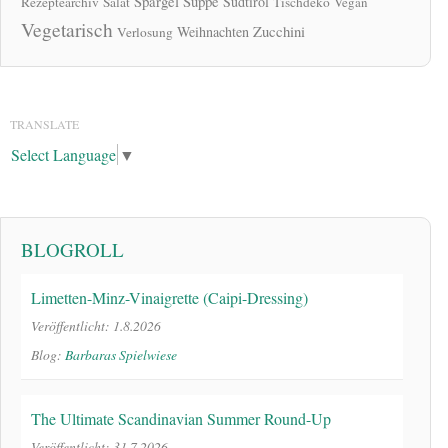
Spargel
Suppe
Südtirol
Rezeptearchiv
Salat
Tischdeko
Vegan
Vegetarisch
Zucchini
Weihnachten
Verlosung
TRANSLATE
Select Language
▼
BLOGROLL
Limetten-Minz-Vinaigrette (Caipi-Dressing)
Veröffentlicht: 1.8.2026
Blog:
Barbaras Spielwiese
The Ultimate Scandinavian Summer Round-Up
Veröffentlicht: 31.7.2026