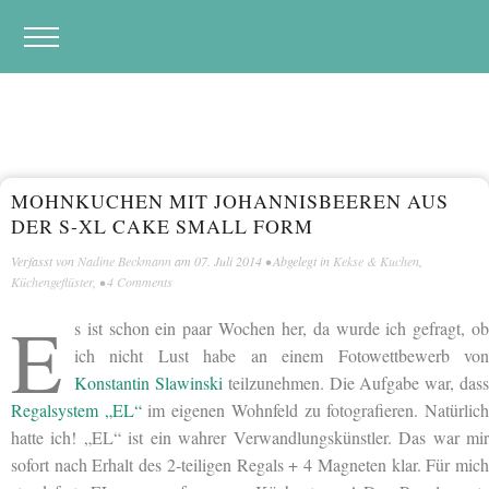
MOHNKUCHEN MIT JOHANNISBEEREN AUS
DER S-XL CAKE SMALL FORM
Verfasst von
Nadine Beckmann
am
07. Juli 2014
• Abgelegt in
Kekse & Kuchen
,
Küchengeflüster
, •
4 Comments
E
s ist schon ein paar Wochen her, da wurde ich gefragt, ob
ich nicht Lust habe an einem Fotowettbewerb von
Konstantin Slawinski
teilzunehmen. Die Aufgabe war, das
Regalsystem „EL“
im eigenen Wohnfeld zu fotografieren. Natürlic
hatte ich! „EL“ ist ein wahrer Verwandlungskünstler. Das war mir
sofort nach Erhalt des 2-teiligen Regals + 4 Magneten klar. Für mich