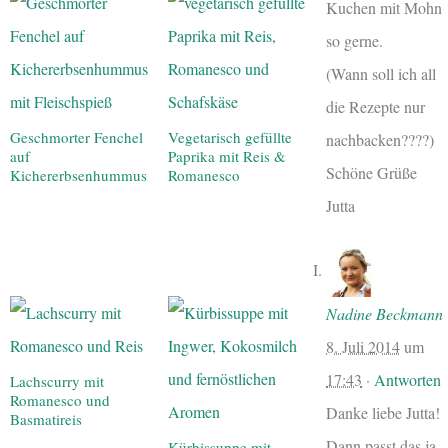
Kuchen mit Mohn
so gerne.
(Wann soll ich all
die Rezepte nur
Geschmorter Fenchel
Vegetarisch gefüllte
nachbacken????)
auf
Paprika mit Reis &
Schöne Grüße
Kichererbsenhummus
Romanesco
Jutta
Nadine Beckmann
8. Juli 2014
um
17:43
·
Antworten
Lachscurry mit
Romanesco und
Danke liebe Jutta!
Basmatireis
Dann passt das ja
Kürbissuppe mit