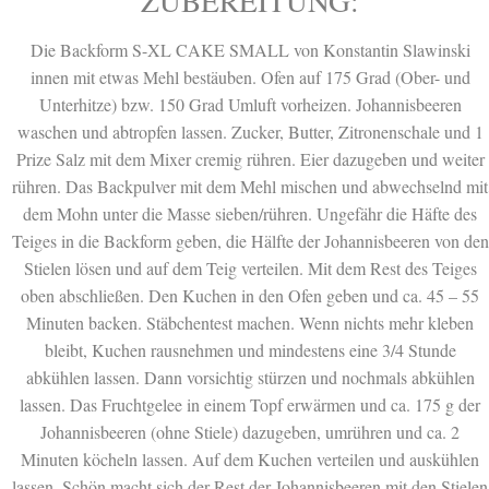
ZUBEREITUNG:
Die Backform S-XL CAKE SMALL von Konstantin Slawinski
innen mit etwas Mehl bestäuben. Ofen auf 175 Grad (Ober- und
Unterhitze) bzw. 150 Grad Umluft vorheizen. Johannisbeeren
waschen und abtropfen lassen. Zucker, Butter, Zitronenschale und 1
Prize Salz mit dem Mixer cremig rühren. Eier dazugeben und weiter
rühren. Das Backpulver mit dem Mehl mischen und abwechselnd mit
dem Mohn unter die Masse sieben/rühren. Ungefähr die Häfte des
Teiges in die Backform geben, die Hälfte der Johannisbeeren von den
Stielen lösen und auf dem Teig verteilen. Mit dem Rest des Teiges
oben abschließen. Den Kuchen in den Ofen geben und ca. 45 – 55
Minuten backen. Stäbchentest machen. Wenn nichts mehr kleben
bleibt, Kuchen rausnehmen und mindestens eine 3/4 Stunde
abkühlen lassen. Dann vorsichtig stürzen und nochmals abkühlen
lassen. Das Fruchtgelee in einem Topf erwärmen und ca. 175 g der
Johannisbeeren (ohne Stiele) dazugeben, umrühren und ca. 2
Minuten köcheln lassen. Auf dem Kuchen verteilen und auskühlen
lassen. Schön macht sich der Rest der Johannisbeeren mit den Stielen