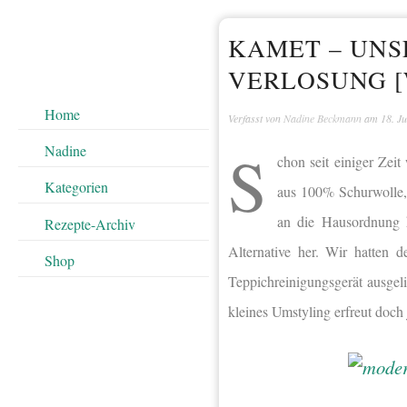
KAMET – UNS
VERLOSUNG 
Home
Verfasst von
Nadine Beckmann
am
18. Ju
S
Nadine
chon seit einiger Zei
Kategorien
aus 100% Schurwolle, 
an die Hausordnung 
Rezepte-Archiv
Alternative her. Wir hatten
Shop
Teppichreinigungsgerät ausgeli
kleines Umstyling erfreut doch