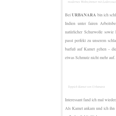
modernes Wohnzimmer mit Ledercouch 
URBANARA
Bei
bin ich sch
Indien unter fairen Arbeitsb
natürlicher Schurwolle sowie
passt perfekt zu unserem sch
barfuß auf Kamet gehen – die
etwas Schmutz nicht mehr auf. 
Teppich Kamet von Urbanara
Interessant fand ich mal wiede
Als Kamet ankam und ich ihn g