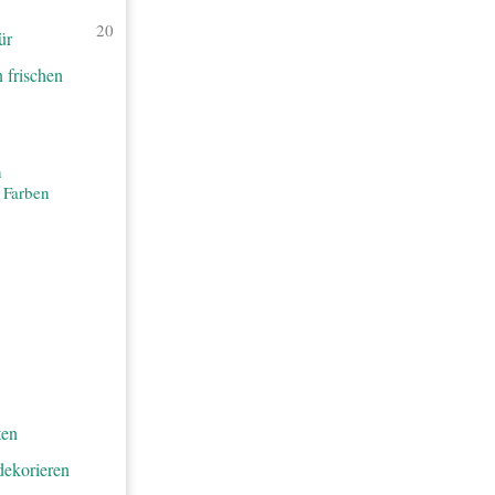
20
n
n Farben