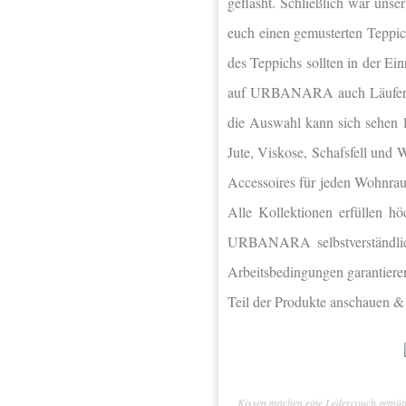
geflasht. Schließlich war unse
euch einen gemusterten Teppic
des Teppichs sollten in der Ei
auf URBANARA auch Läufer und
die Auswahl kann sich sehen l
Jute, Viskose, Schafsfell und 
Accessoires für jeden Wohnra
Alle Kollektionen erfüllen hö
URBANARA selbstverständlich
Arbeitsbedingungen garantiere
Teil der Produkte anschauen &
Kissen machen eine Ledercouch gemütl