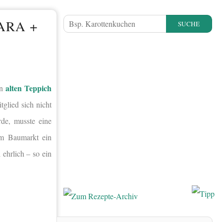
ARA +
SUCHE
alten Teppich
en
glied sich nicht
de, musste eine
em Baumarkt ein
 ehrlich – so ein