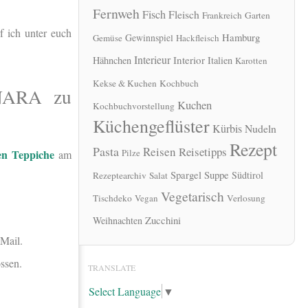
Fernweh
Fisch
Fleisch
Frankreich
Garten
 ich unter euch
Hamburg
Gewinnspiel
Gemüse
Hackfleisch
Interieur
Interior
Hähnchen
Italien
Karotten
Kekse & Kuchen
Kochbuch
ANARA zu
Kuchen
Kochbuchvorstellung
Küchengeflüster
Kürbis
Nudeln
Rezept
Pasta
Reisen
Reisetipps
en Teppiche
Pilze
am
Spargel
Suppe
Südtirol
Rezeptearchiv
Salat
Vegetarisch
Tischdeko
Vegan
Verlosung
Zucchini
Weihnachten
-Mail.
ssen.
TRANSLATE
Select Language
▼