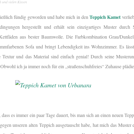
und vielen Kissen
Teppich Kamet
ließlich fündig geworden und habe mich in den
verlieb
edingungen hergestellt und erhält sein einzigartiges Muster durch
 Kettfäden aus bester Baumwolle. Die Farbkombination Grau/Dunkel
lammfarbenen Sofa und bringt Lebendigkeit ins Wohnzimmer. Es läss
 Textur und das Material sind einfach genial! Durch seine Musterun
Obwohl ich ja immer noch für ein „straßenschuhfreies“ Zuhause plädie
r, dass es immer ein paar Tage dauert, bis man sich an einen neuen Tep
egen unseren alten Teppich ausgetauscht habe, hat mich das Muster e