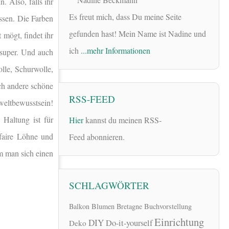
. Also, falls ihr
Es freut mich, dass Du meine Seite
ssen. Die Farben
gefunden hast! Mein Name ist Nadine und
 mögt, findet ihr
ich
...mehr Informationen
super. Und auch
lle, Schurwolle,
uch andere schöne
RSS-FEED
weltbewusstsein!
 Haltung ist für
Hier
kannst du meinen RSS-
faire Löhne und
Feed abonnieren.
m man sich einen
SCHLAGWÖRTER
Balkon
Blumen
Bretagne
Buchvorstellung
Einrichtung
DIY
Do-it-yourself
Deko