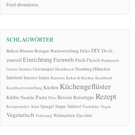
Feed abonnieren.
SCHLAGWÖRTER
DIY
Do-it-
Deko
Balkon
Blumen
Bretagne
Buchvorstellung
Einrichtung
Fernweh
yourself
Fisch
Fleisch
Frankreich
Hamburg
Gewinnspiel
Hähnchen
Garten
Gemüse
Hackfleisch
Interieur
Interior
Italien
Karotten
Kekse & Kuchen
Kochbuch
Küchengeflüster
Kuchen
Kochbuchvorstellung
Rezept
Pasta
Reisen
Reisetipps
Kürbis
Nudeln
Pilze
Spargel
Suppe
Südtirol
Rezeptearchiv
Salat
Tischdeko
Vegan
Vegetarisch
Zucchini
Weihnachten
Verlosung