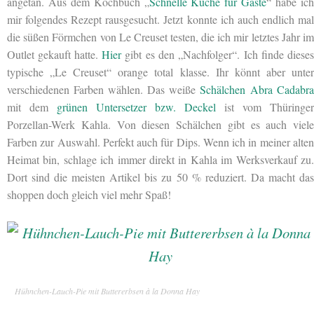
angetan. Aus dem Kochbuch „
Schnelle Küche für Gäste
“ habe ic
mir folgendes Rezept rausgesucht. Jetzt konnte ich auch endlich mal
die süßen Förmchen von Le Creuset testen, die ich mir letztes Jahr im
Outlet gekauft hatte.
Hier
gibt es den „Nachfolger“. Ich finde diese
typische „Le Creuset“ orange total klasse. Ihr könnt aber unter
verschiedenen Farben wählen. Das weiße
Schälchen Abra Cadabra
mit dem
grünen Untersetzer bzw. Deckel
ist vom Thüringer
Porzellan-Werk Kahla. Von diesen Schälchen gibt es auch viele
Farben zur Auswahl. Perfekt auch für Dips. Wenn ich in meiner alten
Heimat bin, schlage ich immer direkt in Kahla im Werksverkauf zu.
Dort sind die meisten Artikel bis zu 50 % reduziert. Da macht das
shoppen doch gleich viel mehr Spaß!
Hühnchen-Lauch-Pie mit Buttererbsen à la Donna Hay