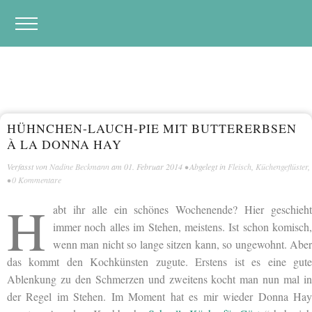
HÜHNCHEN-LAUCH-PIE MIT BUTTERERBSEN
À LA DONNA HAY
Verfasst von
Nadine Beckmann
am
01. Februar 2014
• Abgelegt in
Fleisch
,
Küchengeflüster
,
•
0 Kommentare
H
abt ihr alle ein schönes Wochenende? Hier geschieht
immer noch alles im Stehen, meistens. Ist schon komisch,
wenn man nicht so lange sitzen kann, so ungewohnt. Aber
das kommt den Kochkünsten zugute. Erstens ist es eine gute
Ablenkung zu den Schmerzen und zweitens kocht man nun mal in
der Regel im Stehen. Im Moment hat es mir wieder Donna Hay