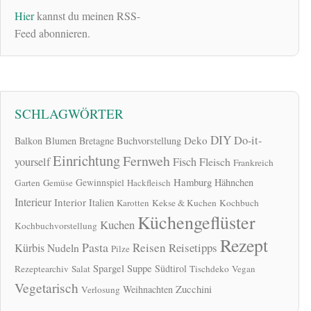
Hier
kannst du meinen RSS-
Feed abonnieren.
SCHLAGWÖRTER
DIY
Do-it-
Deko
Balkon
Blumen
Bretagne
Buchvorstellung
Einrichtung
Fernweh
yourself
Fisch
Fleisch
Frankreich
Hamburg
Gewinnspiel
Hähnchen
Garten
Gemüse
Hackfleisch
Interieur
Interior
Italien
Karotten
Kekse & Kuchen
Kochbuch
Küchengeflüster
Kuchen
Kochbuchvorstellung
Rezept
Pasta
Reisen
Reisetipps
Kürbis
Nudeln
Pilze
Spargel
Suppe
Südtirol
Rezeptearchiv
Salat
Tischdeko
Vegan
Vegetarisch
Zucchini
Weihnachten
Verlosung