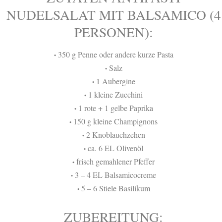
NUDELSALAT MIT BALSAMICO (4
PERSONEN):
350 g Penne oder andere kurze Pasta
•
Salz
•
1 Aubergine
•
1 kleine Zucchini
•
1 rote + 1 gelbe Paprika
•
150 g kleine Champignons
•
2 Knoblauchzehen
•
ca. 6 EL Olivenöl
•
frisch gemahlener Pfeffer
•
3 – 4 EL Balsamicocreme
•
5 – 6 Stiele Basilikum
•
ZUBEREITUNG: