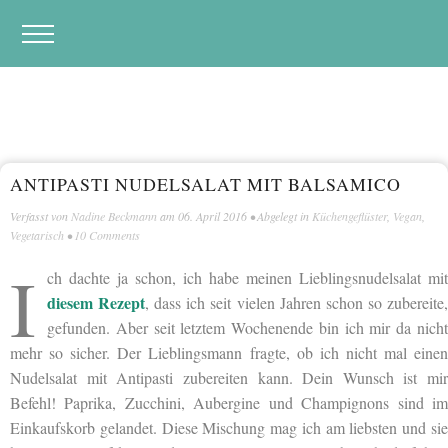
ANTIPASTI NUDELSALAT MIT BALSAMICO
Verfasst von
Nadine Beckmann
am
06. April 2016
• Abgelegt in
Küchengeflüster
,
Vegan
,
Vegetarisch
•
10 Comments
I
ch dachte ja schon, ich habe meinen Lieblingsnudelsalat mit
diesem Rezept
, dass ich seit vielen Jahren schon so zubereite
gefunden. Aber seit letztem Wochenende bin ich mir da nicht
mehr so sicher. Der Lieblingsmann fragte, ob ich nicht mal einen
Nudelsalat mit Antipasti zubereiten kann. Dein Wunsch ist mir
Befehl! Paprika, Zucchini, Aubergine und Champignons sind im
Einkaufskorb gelandet. Diese Mischung mag ich am liebsten und sie