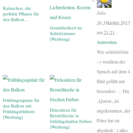
Kalanchoe, die
Julia
perfekte Pflanze für
den Balkon…
16. Oktober 2013
Gemütlichkeit im
um
21:21
·
Schlafzimmer
[Werbung]
Antworten
Wie schöööööön
:-) vorallem der
Spruch auf dem 4.
Bild gefällt mir
besonders … Die
Frühlingsupdate für
„Queen „ist
den Balkon mit
Dekoideen für
angekommen ,der
Frühlingsblühern
Beistelltische in
[Werbung]
Prinz hat sie
frühlingshaften Farben
[Werbung]
abgeholt :-) alles