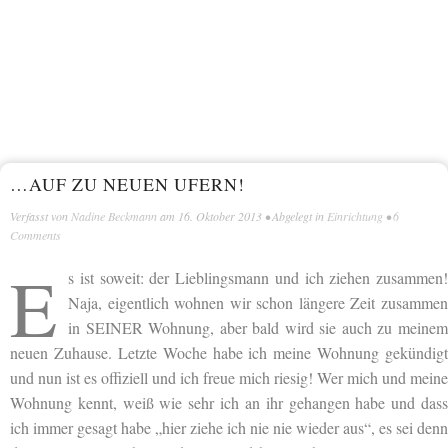
…AUF ZU NEUEN UFERN!
Verfasst von
Nadine Beckmann
am
16. Oktober 2013
• Abgelegt in
Einrichtung
•
6
Comments
E
s ist soweit: der Lieblingsmann und ich ziehen zusammen!
Naja, eigentlich wohnen wir schon längere Zeit zusammen
in SEINER Wohnung, aber bald wird sie auch zu meinem
neuen Zuhause. Letzte Woche habe ich meine Wohnung gekündigt
und nun ist es offiziell und ich freue mich riesig! Wer mich und meine
Wohnung kennt, weiß wie sehr ich an ihr gehangen habe und dass
ich immer gesagt habe „hier ziehe ich nie nie wieder aus“, es sei denn