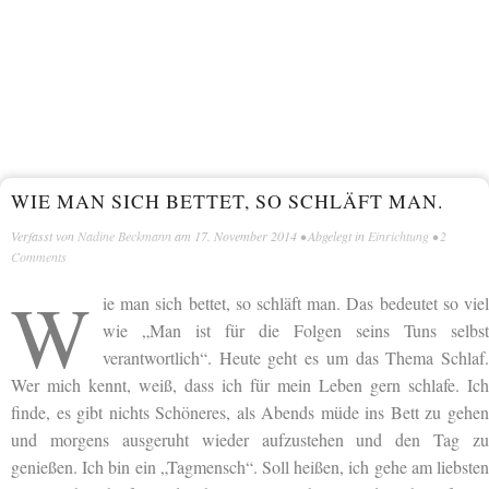
WIE MAN SICH BETTET, SO SCHLÄFT MAN.
Verfasst von
Nadine Beckmann
am
17. November 2014
• Abgelegt in
Einrichtung
•
2
Comments
W
ie man sich bettet, so schläft man. Das bedeutet so viel
wie „Man ist für die Folgen seins Tuns selbst
verantwortlich“. Heute geht es um das Thema Schlaf.
Wer mich kennt, weiß, dass ich für mein Leben gern schlafe. Ich
finde, es gibt nichts Schöneres, als Abends müde ins Bett zu gehen
und morgens ausgeruht wieder aufzustehen und den Tag zu
genießen. Ich bin ein „Tagmensch“. Soll heißen, ich gehe am liebsten