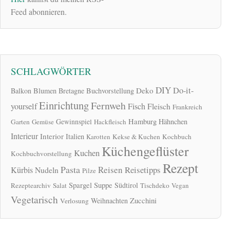
Feed abonnieren.
SCHLAGWÖRTER
DIY
Do-it-
Deko
Balkon
Blumen
Bretagne
Buchvorstellung
Einrichtung
Fernweh
yourself
Fisch
Fleisch
Frankreich
Hamburg
Gewinnspiel
Hähnchen
Garten
Gemüse
Hackfleisch
Interieur
Interior
Italien
Karotten
Kekse & Kuchen
Kochbuch
Küchengeflüster
Kuchen
Kochbuchvorstellung
Rezept
Pasta
Reisen
Reisetipps
Kürbis
Nudeln
Pilze
Spargel
Suppe
Südtirol
Rezeptearchiv
Salat
Tischdeko
Vegan
Vegetarisch
Zucchini
Weihnachten
Verlosung