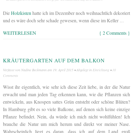
Die
Holzkisten
hatte ich im Dezember noch weihnachtlich dekoriert
und es wäre doch sehr schade gewesen, wenn diese im Keller
…
WEITERLESEN
{ 2 Comments }
KRÄUTERGARTEN AUF DEM BALKON
Verfasst von
Nadine Beckmann
am
19. April 2015
• Abgelegt in
Einrichtung
•
10
Comments
Wisst ihr eigentlich, wie sehr ich diese Zeit liebe, in der die Natur
erwacht und man jeden Tag erkennen kann, wie die Pflanzen sich
entwickeln, aus Knospen sattes Grün entsteht oder schöne Blüten?
In Hamburg gibt es so viele Balkone, auf denen sich keine einzige
Pflanze befindet. Nein, da würde ich mich nicht wohlfühlen! Ich
brauche die Natur um mich herum und direkt vor meiner Nase.
Wahrscheinlich liegt es daran, dass ich auf dem Land groß