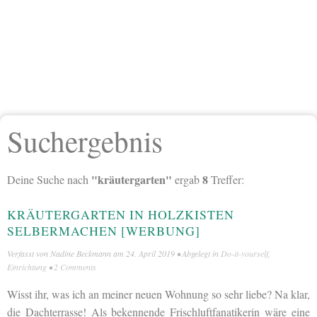
Suchergebnis
"kräutergarten"
8
Deine Suche nach
ergab
Treffer:
KRÄUTERGARTEN IN HOLZKISTEN
SELBERMACHEN [WERBUNG]
Verfasst von
Nadine Beckmann
am
24. April 2019
• Abgelegt in
Do-it-yourself
,
Einrichtung
•
2 Comments
Wisst ihr, was ich an meiner neuen Wohnung so sehr liebe? Na klar,
die Dachterrasse! Als bekennende Frischluftfanatikerin wäre eine