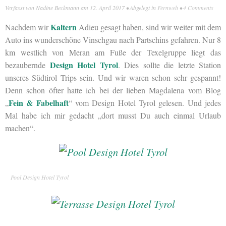
Verfasst von
Nadine Beckmann
am
12. April 2017
• Abgelegt in
Fernweh
•
4 Comments
Kaltern
Nachdem wir
Adieu gesagt haben, sind wir weiter mit dem
Auto ins wunderschöne Vinschgau nach Partschins gefahren. Nur 8
km westlich von Meran am Fuße der Texelgruppe liegt das
Design Hotel Tyrol
bezaubernde
. Dies sollte die letzte Station
unseres Südtirol Trips sein. Und wir waren schon sehr gespannt!
Denn schon öfter hatte ich bei der lieben Magdalena vom Blog
Fein & Fabelhaft
„
“ vom Design Hotel Tyrol gelesen. Und jedes
Mal habe ich mir gedacht „dort musst Du auch einmal Urlaub
machen“.
Pool Design Hotel Tyrol