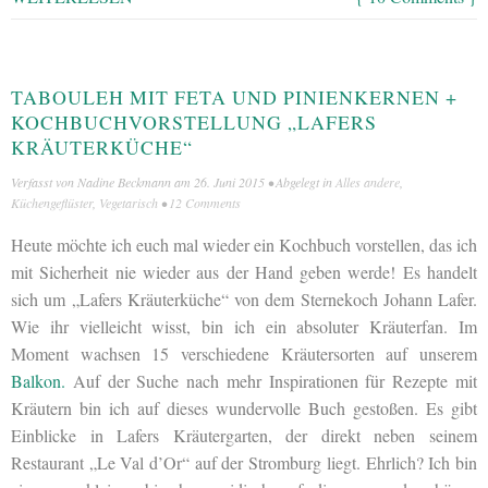
TABOULEH MIT FETA UND PINIENKERNEN +
KOCHBUCHVORSTELLUNG „LAFERS
KRÄUTERKÜCHE“
Verfasst von
Nadine Beckmann
am
26. Juni 2015
• Abgelegt in
Alles andere
,
Küchengeflüster
,
Vegetarisch
•
12 Comments
Heute möchte ich euch mal wieder ein Kochbuch vorstellen, das ich
mit Sicherheit nie wieder aus der Hand geben werde! Es handelt
sich um „Lafers Kräuterküche“ von dem Sternekoch Johann Lafer.
Wie ihr vielleicht wisst, bin ich ein absoluter Kräuterfan. Im
Moment wachsen 15 verschiedene Kräutersorten auf unserem
Balkon.
Auf der Suche nach mehr Inspirationen für Rezepte mit
Kräutern bin ich auf dieses wundervolle Buch gestoßen. Es gibt
Einblicke in Lafers Kräutergarten, der direkt neben seinem
Restaurant „Le Val d’Or“ auf der Stromburg liegt. Ehrlich? Ich bin