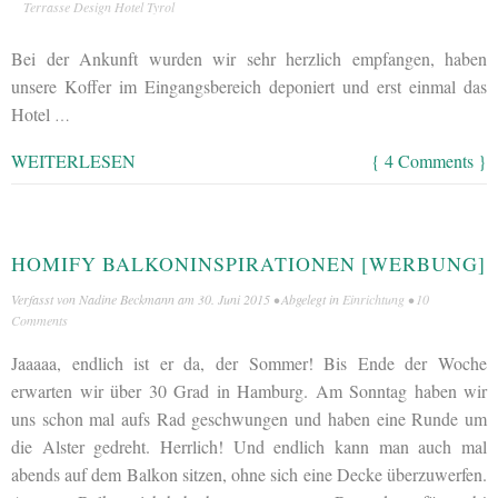
Terrasse Design Hotel Tyrol
Bei der Ankunft wurden wir sehr herzlich empfangen, haben
unsere Koffer im Eingangsbereich deponiert und erst einmal das
Hotel
…
WEITERLESEN
{ 4 Comments }
HOMIFY BALKONINSPIRATIONEN [WERBUNG]
Verfasst von
Nadine Beckmann
am
30. Juni 2015
• Abgelegt in
Einrichtung
•
10
Comments
Jaaaaa, endlich ist er da, der Sommer! Bis Ende der Woche
erwarten wir über 30 Grad in Hamburg. Am Sonntag haben wir
uns schon mal aufs Rad geschwungen und haben eine Runde um
die Alster gedreht. Herrlich! Und endlich kann man auch mal
abends auf dem Balkon sitzen, ohne sich eine Decke überzuwerfen.