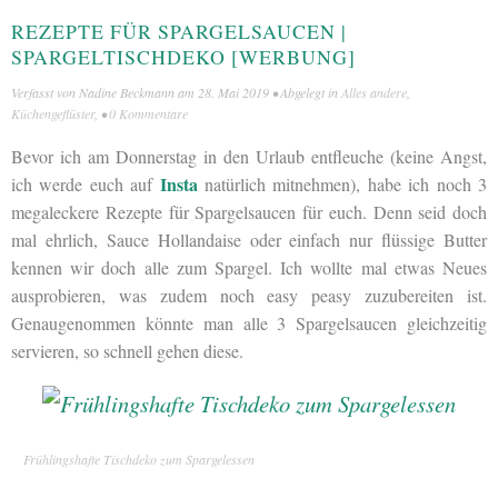
REZEPTE FÜR SPARGELSAUCEN |
SPARGELTISCHDEKO [WERBUNG]
Verfasst von
Nadine Beckmann
am
28. Mai 2019
• Abgelegt in
Alles andere
,
Küchengeflüster
, •
0 Kommentare
Bevor ich am Donnerstag in den Urlaub entfleuche (keine Angst,
Insta
ich werde euch auf
natürlich mitnehmen), habe ich noch 3
megaleckere Rezepte für Spargelsaucen für euch. Denn seid doch
mal ehrlich, Sauce Hollandaise oder einfach nur flüssige Butter
kennen wir doch alle zum Spargel. Ich wollte mal etwas Neues
ausprobieren, was zudem noch easy peasy zuzubereiten ist.
Genaugenommen könnte man alle 3 Spargelsaucen gleichzeitig
servieren, so schnell gehen diese.
Frühlingshafte Tischdeko zum Spargelessen