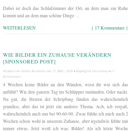
Dabei ist doch das Schlafzimmer der Ort, an dem man zur Ruhe
kommt und an dem man schöne Dinge
…
WEITERLESEN
{ 17 Kommentare }
WIE BILDER EIN ZUHAUSE VERÄNDERN
[SPONSORED POST]
Verfasst von
Nadine Beckmann
am
15. März 2016
• Abgelegt in
Einrichtung
•
11
Kommentare
4 Wochen keine Bilder an den Wänden, wisst ihr wie sich das
anfühlt? Wie den ganzen Tag im Schlüpper rumlaufen. Oder nackt.
Na gut, die Herren der Schöpfung fänden das wahrscheinlich
grandios, aber das ist jetzt ein anderes Thema. Ach, ich vergaß,
wahrscheinlich auch nur bei 90-60-90. Zwar fühlte ich mich nach 2
Wochen schon wohl in unserem Zuhause, aber irgendwie fehlte mir
immer etwas. Jetzt weiß ich was: Bilder! Als ich letzte Woche