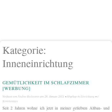
Kategorie:
Inneneinrichtung
GEMÜTLICHKEIT IM SCHLAFZIMMER
[WERBUNG]
Verfasst von
Nadine Beckmann
am
26. Januar 2021
• Abgelegt in
Einrichtung
•
4
Kommentare
Seit 2 Jahren wohne ich jetzt in meiner geliebten Altbau- und