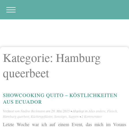
Kategorie:
Hamburg
queerbeet
SHOWCOOKING QUITO – KÖSTLICHKEITEN
AUS ECUADOR
Verfasst von
Nadine Beckmann
am
29. Mai 2015
• Abgelegt in
Alles andere
,
Fleisch
,
Hamburg querbeet
,
Küchengeflüster
,
Sonstiges
,
Suppen
•
2 Kommentare
Letzte Woche war ich auf einem Event, das mich im Voraus