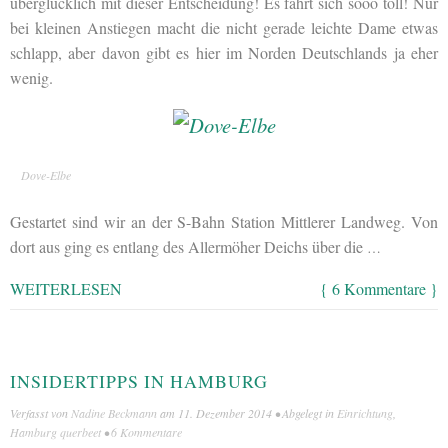
überglücklich mit dieser Entscheidung! Es fährt sich sooo toll! Nur
bei kleinen Anstiegen macht die nicht gerade leichte Dame etwas
schlapp, aber davon gibt es hier im Norden Deutschlands ja eher
wenig.
Dove-Elbe
Gestartet sind wir an der S-Bahn Station Mittlerer Landweg. Von
dort aus ging es entlang des Allermöher Deichs über die
…
WEITERLESEN
{ 6 Kommentare }
INSIDERTIPPS IN HAMBURG
Verfasst von
Nadine Beckmann
am
11. Dezember 2014
• Abgelegt in
Einrichtung
,
Hamburg querbeet
•
6 Kommentare