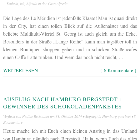
Kathrin, ich, Alfredo in der Casa Alfredo
Die Lage des Le Méridien ist jedenfalls Klasse! Man ist quasi direkt
in der City, hat einen tollen Blick auf die Außenalster und das
beliebte Multikulti-Viertel St. Georg ist auch gleich um die Ecke.
Besonders in der Straße „Lange Reihe“ kann man tagsüber toll in
kleinen Boutiquen shoppen gehen und in schicken Straßencafés
einen Caffè Latte trinken. Und wem das noch nicht reicht,
…
WEITERLESEN
{ 6 Kommentare }
AUSFLUG NACH HAMBURG BERGSTEDT +
GEWINNER DES SCHOKOLADENPAKETES
Verfasst von
Nadine Beckmann
am
31. Oktober 2014
• Abgelegt in
Hamburg querbeet
•
8
Kommentare
Heute mache ich mit Euch einen kleinen Ausflug in das Umland
von Hamburg, nämlich nach Bergstedt. (Ja ja, wenn Euch das alles