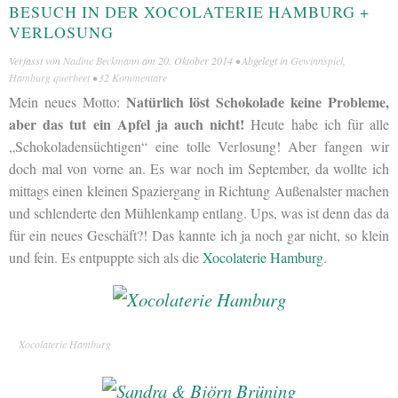
BESUCH IN DER XOCOLATERIE HAMBURG +
VERLOSUNG
Verfasst von
Nadine Beckmann
am
20. Oktober 2014
• Abgelegt in
Gewinnspiel
,
Hamburg querbeet
•
32 Kommentare
Natürlich löst Schokolade keine Probleme,
Mein neues Motto:
aber das tut ein Apfel ja auch nicht!
Heute habe ich für alle
„Schokoladensüchtigen“ eine tolle Verlosung! Aber fangen wir
doch mal von vorne an. Es war noch im September, da wollte ich
mittags einen kleinen Spaziergang in Richtung Außenalster machen
und schlenderte den Mühlenkamp entlang. Ups, was ist denn das da
für ein neues Geschäft?! Das kannte ich ja noch gar nicht, so klein
und fein. Es entpuppte sich als die
Xocolaterie Hamburg
.
Xocolaterie Hamburg