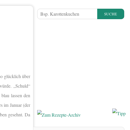
SUCHE
o glücklich über
 würde. „Schuld“
 blau lassen den
s im Januar (der
arben gesehnt. Da