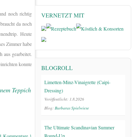
nd noch richtig
VERNETZT MIT
 braucht da noch
enendtrip. Heute
eses Zimmer habe
 aus gearbeitet.
inrichten konnte
BLOGROLL
Limetten-Minz-Vinaigrette (Caipi-
Dressing)
Veröffentlicht: 1.8.2026
Blog:
Barbaras Spielwiese
The Ultimate Scandinavian Summer
Round-Up
21 Kommentare }