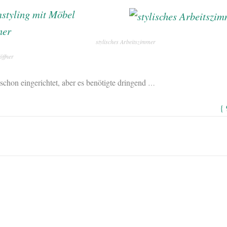
stylisches Arbeitszimmer
öffner
chon eingerichtet, aber es benötigte dringend
…
{