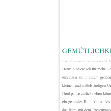
GEMÜTLICHKE
Verfasst von
Nadine Beckmann
am
09. J
Heute plädiere ich für mehr Ge
umsetzen als in einem große
kleinen und mittelständigen U
Denkpause zurückziehen könne
ein gesundes Raumklima. Als 
das Büro mit dem Riesenpanor