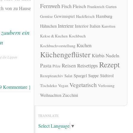
Fernweh
Fisch
Fleisch
Frankreich
Garten
ich von zu Hause
Hamburg
Gewinnspiel
Gemüse
Hackfleisch
Interieur
Interior
Hähnchen
Italien
Karotten
Kekse & Kuchen
Kochbuch
Kuchen
Kochbuchvorstellung
Küchengeflüster
Kürbis
Nudeln
f die Lippen
Rezept
Pasta
Reisen
Reisetipps
Pilze
Spargel
Suppe
Südtirol
Rezeptearchiv
Salat
Vegetarisch
Tischdeko
Vegan
Verlosung
 9 Kommentare }
Zucchini
Weihnachten
TRANSLATE
Select Language
▼