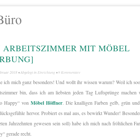
Büro
 ARBEITSZIMMER MIT MÖBEL
ERBUNG]
ebruar 2018
• Abgelegt in
Einrichtung
•
9 Kommentare
ue ich mich ganz besonders! Und wollt ihr wissen warum? Weil ich soo
itszimmer bin, dass ich am liebsten jeden Tag Luftsprünge machen
Möbel Höffner
llo Happy“ von
. Die knalligen Farben gelb, grün und
lücksgefühle hervor. Probiert es mal aus, es bewirkt Wunder! Besonder
tzten Jahrzehnten gewesen sein soll) habe ich mich nach fröhlichen F
y“ gerade recht.