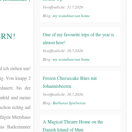
Veröffentlicht: 31.7.2026
Blog:
my scandinavian home
ERN!
One of my favourite trips of the year is
almost here!
Veröffentlicht: 30.7.2026
Blog:
my scandinavian home
d ich ziehen um!
eig. Von knapp 2
Frozen Cheesecake Bites mit
Johannisbeeren
auert, bis der
Veröffentlicht: 30.7.2026
Umfeld und meine
Blog:
Barbaras Spielwiese
schon richtig auf
ftigen Mietshaus
A Magical Theatre Home on the
 das Badezimmer
Danish Island of Møn