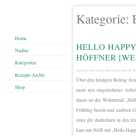
Kategorie:
Home
HELLO HAPPY
Nadine
HÖFFNER [W
Kategorien
Verfasst von
Nadine Beckmann
am
14. F
Rezepte-Archiv
Über den heutigen Beitrag fre
Shop
mein neu eingerichtetes Arbe
daran ist der Wohntrend „He
Frühling herein und zaubern G
einer der dunkelsten in den le
kam mir Höffi mit „Hello Happ