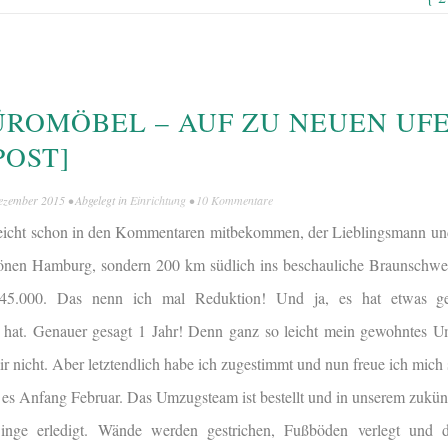
ÜROMÖBEL – AUF ZU NEUEN UF
POST]
ezember 2015
• Abgelegt in
Einrichtung
•
10 Kommentare
lleicht schon in den Kommentaren mitbekommen, der Lieblingsmann un
hönen Hamburg, sondern 200 km südlich ins beschauliche Braunschw
45.000. Das nenn ich mal Reduktion! Und ja, es hat etwas ged
 hat. Genauer gesagt 1 Jahr! Denn ganz so leicht mein gewohntes 
mir nicht. Aber letztendlich habe ich zugestimmt und nun freue ich mich 
 es Anfang Februar. Das Umzugsteam ist bestellt und in unserem zukün
Dinge erledigt. Wände werden gestrichen, Fußböden verlegt und