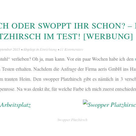
CH ODER SWOPPT IHR SCHON? –
TZHIRSCH IM TEST! [WERBUNG]
eptember 2015
• Abgelegt in
Einrichtung
•
11 Kommentare
tuhl“ verlieben? Oh ja, man kann. Vor ein paar Wochen habe ich den
Testen erhalten. Nachdem die Anfrage der Firma aeris GmbH ins Haus
m trauten Heim. Den swopper Platzhirsch gibt es nämlich in 3 versc
enrose. Na was denkt ihr, für welche Farbe ich mich zuerst entschiede
Swopper Platzhirsch