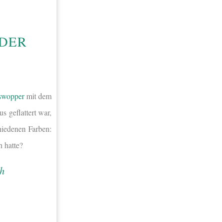
 DER
swopper
mit dem
 geflattert war,
hiedenen Farben:
n hatte?