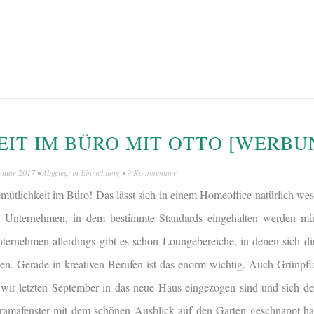
IT IM BÜRO MIT OTTO [WERBU
anuar 2017
• Abgelegt in
Einrichtung
•
9 Kommentare
mütlichkeit im Büro! Das lässt sich in einem Homeoffice natürlich wes
n Unternehmen, in dem bestimmte Standards eingehalten werden müs
nternehmen allerdings gibt es schon Loungebereiche, in denen sich die
n. Gerade in kreativen Berufen ist das enorm wichtig. Auch Grünpfl
wir letzten September in das neue Haus eingezogen sind und sich d
amafenster mit dem schönen Ausblick auf den Garten geschnappt hat