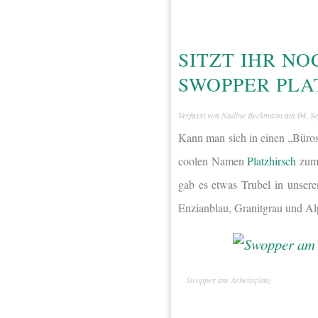
SITZT IHR NO
SWOPPER PLA
Verfasst von
Nadine Beckmann
am
04. S
Kann man sich in einen „Büros
coolen Namen
Platzhirsch
zum 
gab es etwas Trubel in unsere
Enzianblau, Granitgrau und Alp
Swopper am Arbeitsplatz
…