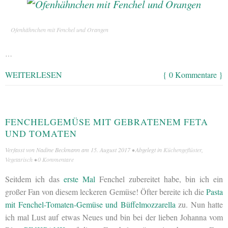
Ofenhähnchen mit Fenchel und Orangen
…
WEITERLESEN
{ 0 Kommentare }
FENCHELGEMÜSE MIT GEBRATENEM FETA
UND TOMATEN
Verfasst von
Nadine Beckmann
am
15. August 2017
• Abgelegt in
Küchengeflüster
,
Vegetarisch
•
0 Kommentare
Seitdem ich das
erste Mal
Fenchel zubereitet habe, bin ich ein
großer Fan von diesem leckeren Gemüse! Öfter bereite ich die
Pasta
mit Fenchel-Tomaten-Gemüse und Büffelmozzarella
zu. Nun hatte
ich mal Lust auf etwas Neues und bin bei der lieben Johanna vom