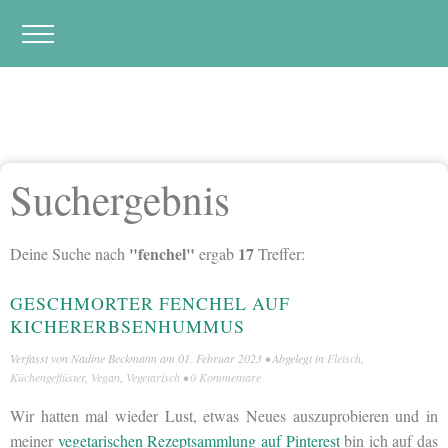
Suchergebnis
"fenchel"
17
Deine Suche nach
ergab
Treffer:
GESCHMORTER FENCHEL AUF
KICHERERBSENHUMMUS
Verfasst von
Nadine Beckmann
am
01. Februar 2023
• Abgelegt in
Fleisch
,
Küchengeflüster
,
Vegan
,
Vegetarisch
•
0 Kommentare
Wir hatten mal wieder Lust, etwas Neues auszuprobieren und in
meiner
vegetarischen Rezeptsammlung auf Pinterest
bin ich auf das