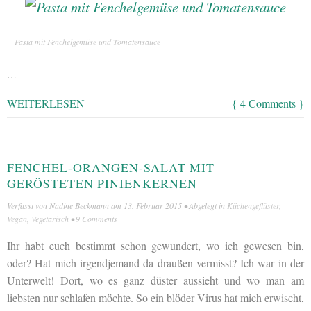
Pasta mit Fenchelgemüse und Tomatensauce
…
WEITERLESEN
{ 4 Comments }
FENCHEL-ORANGEN-SALAT MIT
GERÖSTETEN PINIENKERNEN
Verfasst von
Nadine Beckmann
am
13. Februar 2015
• Abgelegt in
Küchengeflüster
,
Vegan
,
Vegetarisch
•
9 Comments
Ihr habt euch bestimmt schon gewundert, wo ich gewesen bin,
oder? Hat mich irgendjemand da draußen vermisst? Ich war in der
Unterwelt! Dort, wo es ganz düster aussieht und wo man am
liebsten nur schlafen möchte. So ein blöder Virus hat mich erwischt,