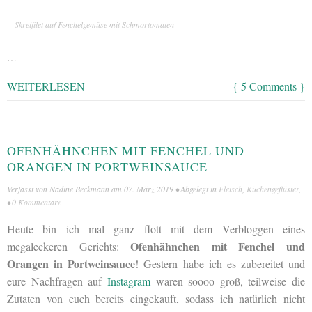
Skreifilet auf Fenchelgemüse mit Schmortomaten
…
WEITERLESEN
{ 5 Comments }
OFENHÄHNCHEN MIT FENCHEL UND
ORANGEN IN PORTWEINSAUCE
Verfasst von
Nadine Beckmann
am
07. März 2019
• Abgelegt in
Fleisch
,
Küchengeflüster
,
•
0 Kommentare
Heute bin ich mal ganz flott mit dem Verbloggen eines
Ofenhähnchen mit Fenchel und
megaleckeren Gerichts:
Orangen in Portweinsauce
! Gestern habe ich es zubereitet und
eure Nachfragen auf
Instagram
waren soooo groß, teilweise die
Zutaten von euch bereits eingekauft, sodass ich natürlich nicht