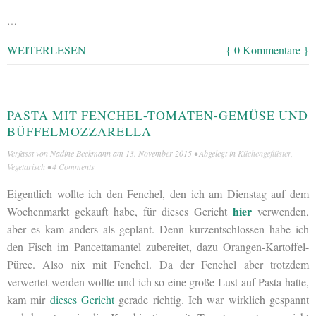
…
WEITERLESEN
{ 0 Kommentare }
PASTA MIT FENCHEL-TOMATEN-GEMÜSE UND
BÜFFELMOZZARELLA
Verfasst von
Nadine Beckmann
am
13. November 2015
• Abgelegt in
Küchengeflüster
,
Vegetarisch
•
4 Comments
Eigentlich wollte ich den Fenchel, den ich am Dienstag auf dem
hier
Wochenmarkt gekauft habe, für dieses Gericht
verwenden,
aber es kam anders als geplant. Denn kurzentschlossen habe ich
den Fisch im Pancettamantel zubereitet, dazu Orangen-Kartoffel-
Püree. Also nix mit Fenchel. Da der Fenchel aber trotzdem
verwertet werden wollte und ich so eine große Lust auf Pasta hatte,
kam mir
dieses Gericht
gerade richtig. Ich war wirklich gespannt