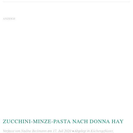
ANZEIGE
ZUCCHINI-MINZE-PASTA NACH DONNA HAY
Verfasst von
Nadine Beckmann
am
17. Juli 2020
• Abgelegt in
Küchengeflüster
,