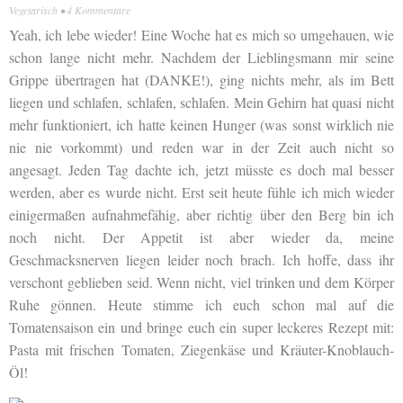
Vegetarisch
•
4 Kommentare
Yeah, ich lebe wieder! Eine Woche hat es mich so umgehauen, wie
schon lange nicht mehr. Nachdem der Lieblingsmann mir seine
Grippe übertragen hat (DANKE!), ging nichts mehr, als im Bett
liegen und schlafen, schlafen, schlafen. Mein Gehirn hat quasi nicht
mehr funktioniert, ich hatte keinen Hunger (was sonst wirklich nie
nie nie vorkommt) und reden war in der Zeit auch nicht so
angesagt. Jeden Tag dachte ich, jetzt müsste es doch mal besser
werden, aber es wurde nicht. Erst seit heute fühle ich mich wieder
einigermaßen aufnahmefähig, aber richtig über den Berg bin ich
noch nicht. Der Appetit ist aber wieder da, meine
Geschmacksnerven liegen leider noch brach. Ich hoffe, dass ihr
verschont geblieben seid. Wenn nicht, viel trinken und dem Körper
Ruhe gönnen. Heute stimme ich euch schon mal auf die
Tomatensaison ein und bringe euch ein super leckeres Rezept mit:
Pasta mit frischen Tomaten, Ziegenkäse und Kräuter-Knoblauch-
Öl!