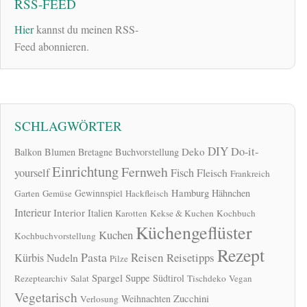
RSS-FEED
Hier
kannst du meinen RSS-
Feed abonnieren.
SCHLAGWÖRTER
DIY
Do-it-
Deko
Balkon
Blumen
Bretagne
Buchvorstellung
Einrichtung
Fernweh
yourself
Fisch
Fleisch
Frankreich
Hamburg
Gewinnspiel
Hähnchen
Garten
Gemüse
Hackfleisch
Interieur
Interior
Italien
Karotten
Kekse & Kuchen
Kochbuch
Küchengeflüster
Kuchen
Kochbuchvorstellung
Rezept
Pasta
Reisen
Reisetipps
Kürbis
Nudeln
Pilze
Spargel
Suppe
Südtirol
Rezeptearchiv
Salat
Tischdeko
Vegan
Vegetarisch
Zucchini
Weihnachten
Verlosung