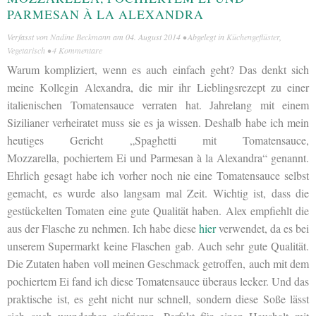
PARMESAN À LA ALEXANDRA
Verfasst von
Nadine Beckmann
am
04. August 2014
• Abgelegt in
Küchengeflüster
,
Vegetarisch
•
4 Kommentare
Warum kompliziert, wenn es auch einfach geht? Das denkt sich
meine Kollegin Alexandra, die mir ihr Lieblingsrezept zu einer
italienischen Tomatensauce verraten hat. Jahrelang mit einem
Sizilianer verheiratet muss sie es ja wissen. Deshalb habe ich mein
heutiges Gericht „Spaghetti mit Tomatensauce,
Mozzarella, pochiertem Ei und Parmesan à la Alexandra“ genannt.
Ehrlich gesagt habe ich vorher noch nie eine Tomatensauce selbst
gemacht, es wurde also langsam mal Zeit. Wichtig ist, dass die
gestückelten Tomaten eine gute Qualität haben. Alex empfiehlt die
aus der Flasche zu nehmen. Ich habe diese
hier
verwendet, da es bei
unserem Supermarkt keine Flaschen gab. Auch sehr gute Qualität.
Die Zutaten haben voll meinen Geschmack getroffen, auch mit dem
pochiertem Ei fand ich diese Tomatensauce überaus lecker. Und das
praktische ist, es geht nicht nur schnell, sondern diese Soße lässt