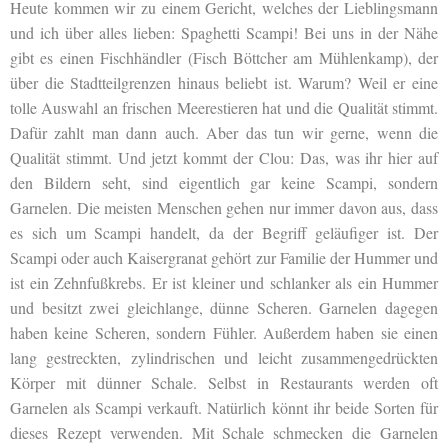
Heute kommen wir zu einem Gericht, welches der Lieblingsmann
und ich über alles lieben: Spaghetti Scampi! Bei uns in der Nähe
gibt es einen Fischhändler (Fisch Böttcher am Mühlenkamp), der
über die Stadtteilgrenzen hinaus beliebt ist. Warum? Weil er eine
tolle Auswahl an frischen Meerestieren hat und die Qualität stimmt.
Dafür zahlt man dann auch. Aber das tun wir gerne, wenn die
Qualität stimmt. Und jetzt kommt der Clou: Das, was ihr hier auf
den Bildern seht, sind eigentlich gar keine Scampi, sondern
Garnelen. Die meisten Menschen gehen nur immer davon aus, dass
es sich um Scampi handelt, da der Begriff geläufiger ist. Der
Scampi oder auch Kaisergranat gehört zur Familie der Hummer und
ist ein Zehnfußkrebs. Er ist kleiner und schlanker als ein Hummer
und besitzt zwei gleichlange, dünne Scheren. Garnelen dagegen
haben keine Scheren, sondern Fühler. Außerdem haben sie einen
lang gestreckten, zylindrischen und leicht zusammengedrückten
Körper mit dünner Schale. Selbst in Restaurants werden oft
Garnelen als Scampi verkauft. Natürlich könnt ihr beide Sorten für
dieses Rezept verwenden. Mit Schale schmecken die Garnelen