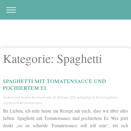
Kategorie:
Spaghetti
SPAGHETTI MIT TOMATENSAUCE UND
POCHIERTEM EI
Verfasst von
Nadine Beckmann
am
10. Februar 2023
• Abgelegt in
Küchengeflüster
,
Vegetarisch
•
0 Kommentare
Ihr Lieben, ich teile heute ein Rezept mit euch, dass wir über alles
lieben: Spaghetti mit Tomatensauce und pochiertem Ei. Wer jetzt
denkt „so ne schnöde Tomatensauce soll toll sein“, irrt sich