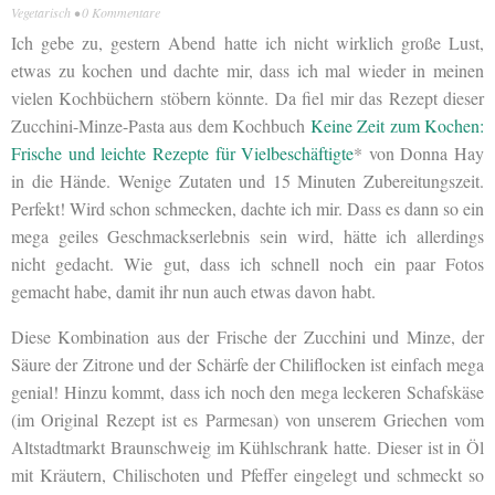
Vegetarisch
•
0 Kommentare
Ich gebe zu, gestern Abend hatte ich nicht wirklich große Lust,
etwas zu kochen und dachte mir, dass ich mal wieder in meinen
vielen Kochbüchern stöbern könnte. Da fiel mir das Rezept dieser
Zucchini-Minze-Pasta aus dem Kochbuch
Keine Zeit zum Kochen:
Frische und leichte Rezepte für Vielbeschäftigte
* von Donna Hay
in die Hände. Wenige Zutaten und 15 Minuten Zubereitungszeit.
Perfekt! Wird schon schmecken, dachte ich mir. Dass es dann so ein
mega geiles Geschmackserlebnis sein wird, hätte ich allerdings
nicht gedacht. Wie gut, dass ich schnell noch ein paar Fotos
gemacht habe, damit ihr nun auch etwas davon habt.
Diese Kombination aus der Frische der Zucchini und Minze, der
Säure der Zitrone und der Schärfe der Chiliflocken ist einfach mega
genial! Hinzu kommt, dass ich noch den mega leckeren Schafskäse
(im Original Rezept ist es Parmesan) von unserem Griechen vom
Altstadtmarkt Braunschweig im Kühlschrank hatte. Dieser ist in Öl
mit Kräutern, Chilischoten und Pfeffer eingelegt und schmeckt so