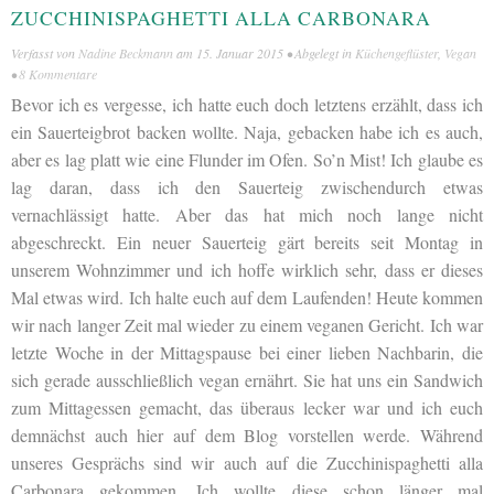
ZUCCHINISPAGHETTI ALLA CARBONARA
Verfasst von
Nadine Beckmann
am
15. Januar 2015
• Abgelegt in
Küchengeflüster
,
Vegan
•
8 Kommentare
Bevor ich es vergesse, ich hatte euch doch letztens erzählt, dass ich
ein Sauerteigbrot backen wollte. Naja, gebacken habe ich es auch,
aber es lag platt wie eine Flunder im Ofen. So’n Mist! Ich glaube es
lag daran, dass ich den Sauerteig zwischendurch etwas
vernachlässigt hatte. Aber das hat mich noch lange nicht
abgeschreckt. Ein neuer Sauerteig gärt bereits seit Montag in
unserem Wohnzimmer und ich hoffe wirklich sehr, dass er dieses
Mal etwas wird. Ich halte euch auf dem Laufenden! Heute kommen
wir nach langer Zeit mal wieder zu einem veganen Gericht. Ich war
letzte Woche in der Mittagspause bei einer lieben Nachbarin, die
sich gerade ausschließlich vegan ernährt. Sie hat uns ein Sandwich
zum Mittagessen gemacht, das überaus lecker war und ich euch
demnächst auch hier auf dem Blog vorstellen werde. Während
unseres Gesprächs sind wir auch auf die Zucchinispaghetti alla
Carbonara gekommen. Ich wollte diese schon länger mal