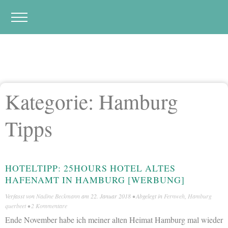
Kategorie:
Hamburg
Tipps
HOTELTIPP: 25HOURS HOTEL ALTES
HAFENAMT IN HAMBURG [WERBUNG]
Verfasst von
Nadine Beckmann
am
22. Januar 2018
• Abgelegt in
Fernweh
,
Hamburg
querbeet
•
2 Kommentare
Ende November habe ich meiner alten Heimat Hamburg mal wieder