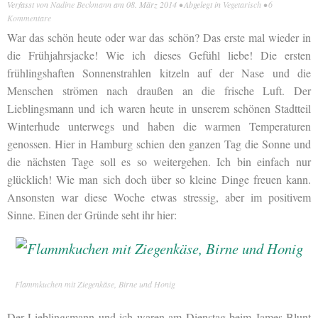
Verfasst von
Nadine Beckmann
am
08. März 2014
• Abgelegt in
Vegetarisch
•
6
Kommentare
War das schön heute oder war das schön? Das erste mal wieder in
die Frühjahrsjacke! Wie ich dieses Gefühl liebe! Die ersten
frühlingshaften Sonnenstrahlen kitzeln auf der Nase und die
Menschen strömen nach draußen an die frische Luft. Der
Lieblingsmann und ich waren heute in unserem schönen Stadtteil
Winterhude unterwegs und haben die warmen Temperaturen
genossen. Hier in Hamburg schien den ganzen Tag die Sonne und
die nächsten Tage soll es so weitergehen. Ich bin einfach nur
glücklich! Wie man sich doch über so kleine Dinge freuen kann.
Ansonsten war diese Woche etwas stressig, aber im positivem
Sinne. Einen der Gründe seht ihr hier:
Flammkuchen mit Ziegenkäse, Birne und Honig
Der Lieblingsmann und ich waren am Dienstag beim James Blunt