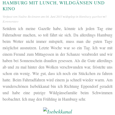
HAMBURG MIT LUNCH, WILDGÄNSEN UND
KINO
Verfasst von
Nadine Beckmann
am
04. Juni 2015
• Abgelegt in
Hamburg querbeet
•
5
Kommentare
Seitdem ich meine Gazelle habe, könnte ich jeden Tag eine
Fahrradtour machen, so toll fährt sie sich. Da allerdings Hamburg
beim Wetter nicht immer mitspielt, muss man die guten Tage
möglichst ausnutzen. Letzte Woche war so ein Tag. Ich war mit
einem Freund zum Mittagessen in der Schanze verabredet und wir
haben bei Sonnenschein draußen gesessen. Als die Gute allerdings
ab und zu mal hinter den Wolken verschwunden war, fröstelte uns
schon ein wenig. Wie gut, dass ich noch ein Stückchen zu fahren
hatte. Beim Fahrradfahren wird einem ja schnell wieder warm. Am
wunderschönen Isebekkanal bin ich Richtung Eppendorf geradelt
und habe eine putzige Wildgänsefamilie beim Schwimmen
beobachtet. Ich mag den Frühling in Hamburg sehr.