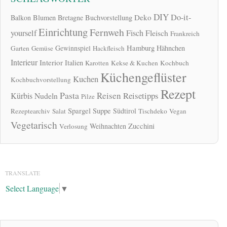
DIY
Do-it-
Deko
Balkon
Blumen
Bretagne
Buchvorstellung
Einrichtung
Fernweh
yourself
Fisch
Fleisch
Frankreich
Hamburg
Gewinnspiel
Hähnchen
Garten
Gemüse
Hackfleisch
Interieur
Interior
Italien
Karotten
Kekse & Kuchen
Kochbuch
Küchengeflüster
Kuchen
Kochbuchvorstellung
Rezept
Pasta
Reisen
Reisetipps
Kürbis
Nudeln
Pilze
Spargel
Suppe
Südtirol
Rezeptearchiv
Salat
Tischdeko
Vegan
Vegetarisch
Zucchini
Weihnachten
Verlosung
TRANSLATE
Select Language
▼