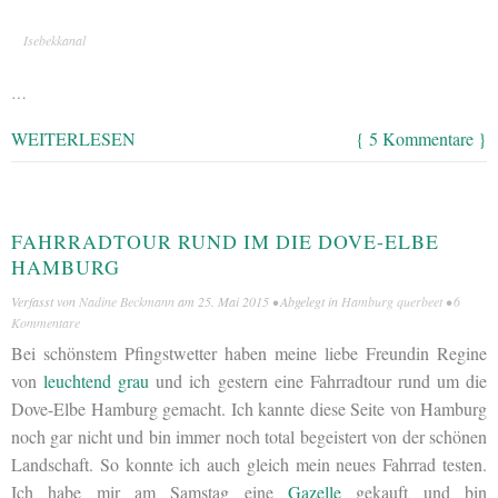
Isebekkanal
…
WEITERLESEN
{ 5 Kommentare }
FAHRRADTOUR RUND IM DIE DOVE-ELBE
HAMBURG
Verfasst von
Nadine Beckmann
am
25. Mai 2015
• Abgelegt in
Hamburg querbeet
•
6
Kommentare
Bei schönstem Pfingstwetter haben meine liebe Freundin Regine
von
leuchtend grau
und ich gestern eine Fahrradtour rund um die
Dove-Elbe Hamburg gemacht. Ich kannte diese Seite von Hamburg
noch gar nicht und bin immer noch total begeistert von der schönen
Landschaft. So konnte ich auch gleich mein neues Fahrrad testen.
Ich habe mir am Samstag eine
Gazelle
gekauft und bin