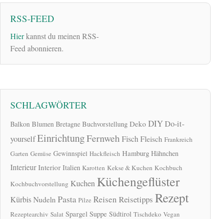
RSS-FEED
Hier
kannst du meinen RSS-
Feed abonnieren.
SCHLAGWÖRTER
DIY
Do-it-
Deko
Balkon
Blumen
Bretagne
Buchvorstellung
Einrichtung
Fernweh
yourself
Fisch
Fleisch
Frankreich
Hamburg
Gewinnspiel
Hähnchen
Garten
Gemüse
Hackfleisch
Interieur
Interior
Italien
Karotten
Kekse & Kuchen
Kochbuch
Küchengeflüster
Kuchen
Kochbuchvorstellung
Rezept
Pasta
Reisen
Reisetipps
Kürbis
Nudeln
Pilze
Spargel
Suppe
Südtirol
Rezeptearchiv
Salat
Tischdeko
Vegan