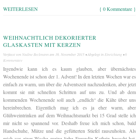
WEITERLESEN
{ 0 Kommentare }
WEIHNACHTLICH DEKORIERTER
GLASKASTEN MIT KERZEN
Verfasst von
Nadine Beckmann
am
16. November 2015
• Abgelegt in
Einrichtung
•
6
Kommentare
Irgendwie kann ich es kaum glauben, aber übernächstes
Wochenende ist schon der 1. Advent! In den letzten Wochen war es
einfach zu warm, um über die Adventszeit nachzudenken, aber jetzt
kommt sie mit schnellen Schritten auf uns zu. Und ab dem
kommenden Wochenende soll auch „endlich“ die Kälte über uns
hereinbrechen. Eigentlich mag ich es ja eher warm, aber
Glühweintrinken auf dem Weihnachtsmarkt bei 15 Grad stelle ich
mir nicht so spannend vor. Deshalb freue ich mich schon, bald
Handschuhe, Mütze und die gefütterten Stiefel rauszuholen. Als
mich vor einer Woche meine liebe Freundin Kathrin besucht hat,