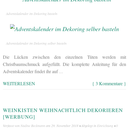
Adventskalender im Dekoring basteln
Adventskalender im Dekoring selber basteln
Die Lücken zwischen den einzelnen Tüten werden mit
Christbaumschmuck aufgefüllt. Die komplette Anleitung für den
Adventskalender findet ihr auf
…
WEITERLESEN
{ 3 Kommentare }
WEINKISTEN WEIHNACHTLICH DEKORIEREN
[WERBUNG]
Verfasst von
Nadine Beckmann
am
29. November 2018
• Abgelegt in
Einrichtung
•
0