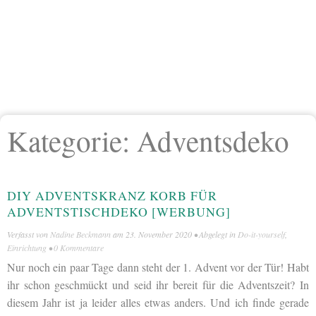
Kategorie:
Adventsdeko
DIY ADVENTSKRANZ KORB FÜR
ADVENTSTISCHDEKO [WERBUNG]
Verfasst von
Nadine Beckmann
am
23. November 2020
• Abgelegt in
Do-it-yourself
,
Einrichtung
•
0 Kommentare
Nur noch ein paar Tage dann steht der 1. Advent vor der Tür! Habt
ihr schon geschmückt und seid ihr bereit für die Adventszeit? In
diesem Jahr ist ja leider alles etwas anders. Und ich finde gerade