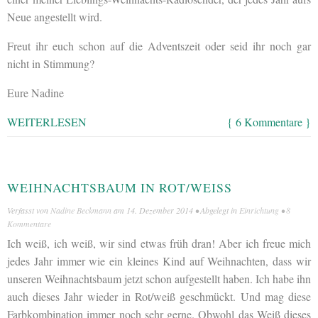
Neue angestellt wird.
Freut ihr euch schon auf die Adventszeit oder seid ihr noch gar
nicht in Stimmung?
Eure Nadine
WEITERLESEN
{ 6 Kommentare }
WEIHNACHTSBAUM IN ROT/WEISS
Verfasst von
Nadine Beckmann
am
14. Dezember 2014
• Abgelegt in
Einrichtung
•
8
Kommentare
Ich weiß, ich weiß, wir sind etwas früh dran! Aber ich freue mich
jedes Jahr immer wie ein kleines Kind auf Weihnachten, dass wir
unseren Weihnachtsbaum jetzt schon aufgestellt haben. Ich habe ihn
auch dieses Jahr wieder in Rot/weiß geschmückt. Und mag diese
Farbkombination immer noch sehr gerne. Obwohl das Weiß dieses