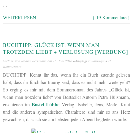
…
WEITERLESEN
{ 19 Kommentare }
BUCHTIPP: GLÜCK IST, WENN MAN
TROTZDEM LIEBT + VERLOSUNG [WERBUNG]
Verfasst von
Nadine Beckmann
am
15. Juni 2016
• Abgelegt in
Sonstiges
•
22
Kommentare
BUCHTIPP: Kennt ihr das, wenn ihr ein Buch zuende gelesen
habt, dass ihr furchtbar traurig seid, dass es nicht mehr weitergeht?
So erging es mir mit dem Sommerroman des Jahres „Glück ist,
wenn man trotzdem liebt“ von Bestseller-Autorin Petra Hülsmann,
Bastei Lübbe
erschienen im
Verlag. Isabelle, Jens, Merle, Knut
und die anderen sympatischen Charaktere sind mir so ans Herz
gewachsen, dass ich sie am liebsten jeden Abend begleiten würde.