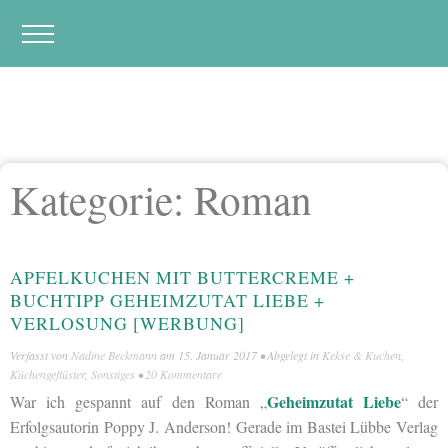
Kategorie:
Roman
APFELKUCHEN MIT BUTTERCREME +
BUCHTIPP GEHEIMZUTAT LIEBE +
VERLOSUNG [WERBUNG]
Verfasst von
Nadine Beckmann
am
15. Januar 2017
• Abgelegt in
Kekse & Kuchen
,
Küchengeflüster
,
Sonstiges
•
20 Kommentare
Geheimzutat Liebe
War ich gespannt auf den Roman „
“ der
Erfolgsautorin Poppy J. Anderson! Gerade im Bastei Lübbe Verlag