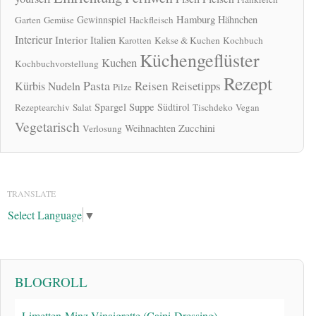
Hamburg
Gewinnspiel
Hähnchen
Garten
Gemüse
Hackfleisch
Interieur
Interior
Italien
Karotten
Kekse & Kuchen
Kochbuch
Küchengeflüster
Kuchen
Kochbuchvorstellung
Rezept
Pasta
Reisen
Reisetipps
Kürbis
Nudeln
Pilze
Spargel
Suppe
Südtirol
Rezeptearchiv
Salat
Tischdeko
Vegan
Vegetarisch
Zucchini
Weihnachten
Verlosung
TRANSLATE
Select Language
▼
BLOGROLL
Limetten-Minz-Vinaigrette (Caipi-Dressing)