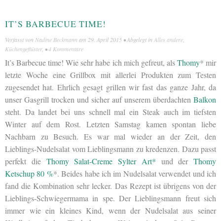
IT’S BARBECUE TIME!
Verfasst von
Nadine Beckmann
am
29. April 2015
• Abgelegt in
Alles andere
,
Küchengeflüster
, •
4 Kommentare
It’s Barbecue time! Wie sehr habe ich mich gefreut, als
Thomy
* mir
letzte Woche eine Grillbox mit allerlei Produkten zum Testen
zugesendet hat. Ehrlich gesagt grillen wir fast das ganze Jahr, da
unser Gasgrill trocken und sicher auf unserem überdachten
Balkon
steht. Da landet bei uns schnell mal ein Steak auch im tiefsten
Winter auf dem Rost. Letzten Samstag kamen spontan liebe
Nachbarn zu Besuch. Es war mal wieder an der Zeit, den
Lieblings-Nudelsalat vom Lieblingsmann zu kredenzen. Dazu passt
perfekt die
Thomy Salat-Creme Sylter Art*
und der
Thomy
Ketschup 80 %
*. Beides habe ich im Nudelsalat verwendet und ich
fand die Kombination sehr lecker. Das Rezept ist übrigens von der
Lieblings-Schwiegermama in spe. Der Lieblingsmann freut sich
immer wie ein kleines Kind, wenn der Nudelsalat aus seiner