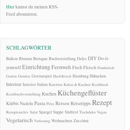
Hier
kannst du meinen RSS-
Feed abonnieren.
SCHLAGWÖRTER
DIY
Do-it-
Deko
Balkon
Blumen
Bretagne
Buchvorstellung
Einrichtung
Fernweh
yourself
Fisch
Fleisch
Frankreich
Hamburg
Gewinnspiel
Hähnchen
Garten
Gemüse
Hackfleisch
Interieur
Interior
Italien
Karotten
Kekse & Kuchen
Kochbuch
Küchengeflüster
Kuchen
Kochbuchvorstellung
Rezept
Pasta
Reisen
Reisetipps
Kürbis
Nudeln
Pilze
Spargel
Suppe
Südtirol
Rezeptearchiv
Salat
Tischdeko
Vegan
Vegetarisch
Zucchini
Weihnachten
Verlosung