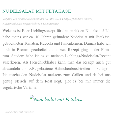
NUDELSALAT MIT FETAKÄSE
Verfasst von
Nadine Beckmann
am
30. Mai 2014
• Abgelegt in
Alles andere
,
Küchengeflüster
,
Vegetarisch
•
33 Kommentare
Welches ist Euer Lieblingsrezept für den perfekten Nudelsalat? Ich
habe meins vor ca. 10 Jahren gefunden: Nudelsalat mit Fetakäse,
getrockneten Tomaten, Ruccola und Pinienkernen. Damals habe ich
noch in Bremen gearbeitet und dieses Rezept ging in der Firma
rum. Seitdem habe ich es zu meinem Lieblings-Nudelsalat-Rezept
auserkoren. Als Fleischliebhaber kann man das Rezept auch gut
abwandeln und z.B. gebratene Hähnchenbruststreifen hinzufügen.
Ich mache den Nudelsalat meistens zum Grillen und da bei uns
genug Fleisch auf dem Rost liegt, gibt es bei mir immer die
vegetarische Variante.
Nudelsalat mit Fetakäse