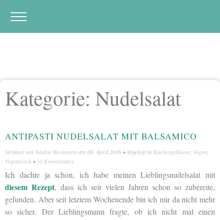
Kategorie:
Nudelsalat
ANTIPASTI NUDELSALAT MIT BALSAMICO
Verfasst von
Nadine Beckmann
am
06. April 2016
• Abgelegt in
Küchengeflüster
,
Vegan
,
Vegetarisch
•
10 Kommentare
Ich dachte ja schon, ich habe meinen Lieblingsnudelsalat mit
diesem Rezept
, dass ich seit vielen Jahren schon so zubereite,
gefunden. Aber seit letztem Wochenende bin ich mir da nicht mehr
so sicher. Der Lieblingsmann fragte, ob ich nicht mal einen