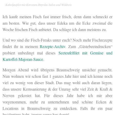
Kabeljaufilet mit Karotten-Paprika-Salsa und Wildreis
Ich kaufe meinen Fisch fast immer frisch, denn dann schmeckt er
am besten. Wie gut, dass unser Edeka um die Ecke zweimal die
Woche frischen Fisch anbietet. Da schlage ich dann meistens zu.
Und wo sind die Fisch-Freaks unter euch? Noch mehr Fischrezepte
findet ihr in meinem
Rezepte-Archiv
. Zum „Gästebeeindrucken“
probiert unbedingt mal dieses
Seeteufelfilet mit Gemüse und
Kartoffel-Majoran-Sauce
.
Morgen Abend wird übrigens Braunschweig unsicher gemacht.
Nun wohnen wir schon fast 1 ganzes Jahr hier und ich kenne noch
viel zu wenig von dieser Stadt. Das mag wohl auch daran liegen,
dass unsere Kernsanierung & der Umzug sehr viel Zeit & Kraft &
Nerven gekostet hat. Für dieses Jahr habe ich mir aber
vorgenommen, mehr zu unternehmen und schöne Ecken &
Locations in Braunschweig zu entdecken. Falls ihr ein paar
Insidertipps habt, immer gerne her damit!