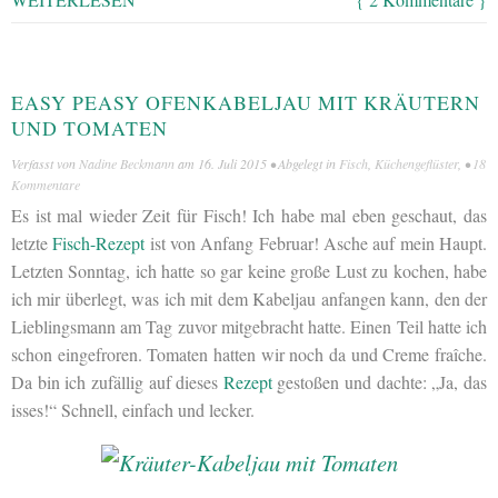
EASY PEASY OFENKABELJAU MIT KRÄUTERN
UND TOMATEN
Verfasst von
Nadine Beckmann
am
16. Juli 2015
• Abgelegt in
Fisch
,
Küchengeflüster
, •
18
Kommentare
Es ist mal wieder Zeit für Fisch! Ich habe mal eben geschaut, das
letzte
Fisch-Rezept
ist von Anfang Februar! Asche auf mein Haupt.
Letzten Sonntag, ich hatte so gar keine große Lust zu kochen, habe
ich mir überlegt, was ich mit dem Kabeljau anfangen kann, den der
Lieblingsmann am Tag zuvor mitgebracht hatte. Einen Teil hatte ich
schon eingefroren. Tomaten hatten wir noch da und Creme fraîche.
Da bin ich zufällig auf dieses
Rezept
gestoßen und dachte: „Ja, das
isses!“ Schnell, einfach und lecker.