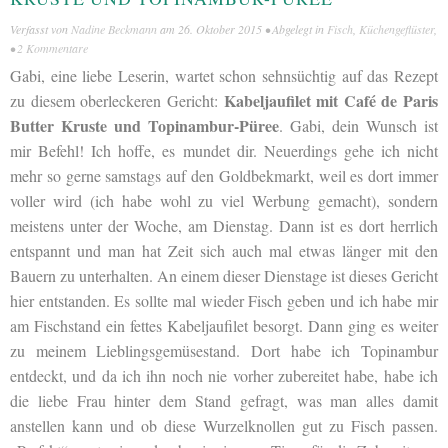
Verfasst von
Nadine Beckmann
am
26. Oktober 2015
• Abgelegt in
Fisch
,
Küchengeflüster
,
•
2 Kommentare
Gabi, eine liebe Leserin, wartet schon sehnsüchtig auf das Rezept
Kabeljaufilet mit Café de Paris
zu diesem oberleckeren Gericht:
Butter Kruste und Topinambur-Püree
. Gabi, dein Wunsch ist
mir Befehl! Ich hoffe, es mundet dir. Neuerdings gehe ich nicht
mehr so gerne samstags auf den Goldbekmarkt, weil es dort immer
voller wird (ich habe wohl zu viel Werbung gemacht), sondern
meistens unter der Woche, am Dienstag. Dann ist es dort herrlich
entspannt und man hat Zeit sich auch mal etwas länger mit den
Bauern zu unterhalten. An einem dieser Dienstage ist dieses Gericht
hier entstanden. Es sollte mal wieder Fisch geben und ich habe mir
am Fischstand ein fettes Kabeljaufilet besorgt. Dann ging es weiter
zu meinem Lieblingsgemüsestand. Dort habe ich Topinambur
entdeckt, und da ich ihn noch nie vorher zubereitet habe, habe ich
die liebe Frau hinter dem Stand gefragt, was man alles damit
anstellen kann und ob diese Wurzelknollen gut zu Fisch passen.