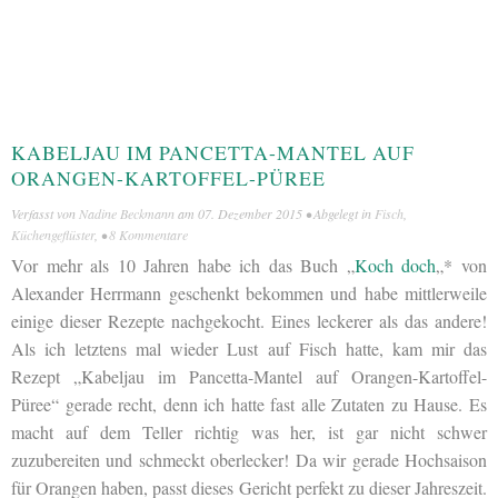
KABELJAU IM PANCETTA-MANTEL AUF
ORANGEN-KARTOFFEL-PÜREE
Verfasst von
Nadine Beckmann
am
07. Dezember 2015
• Abgelegt in
Fisch
,
Küchengeflüster
, •
8 Kommentare
Vor mehr als 10 Jahren habe ich das Buch „
Koch doch
„* von
Alexander Herrmann geschenkt bekommen und habe mittlerweile
einige dieser Rezepte nachgekocht. Eines leckerer als das andere!
Als ich letztens mal wieder Lust auf Fisch hatte, kam mir das
Rezept „Kabeljau im Pancetta-Mantel auf Orangen-Kartoffel-
Püree“ gerade recht, denn ich hatte fast alle Zutaten zu Hause. Es
macht auf dem Teller richtig was her, ist gar nicht schwer
zuzubereiten und schmeckt oberlecker! Da wir gerade Hochsaison
für Orangen haben, passt dieses Gericht perfekt zu dieser Jahreszeit.