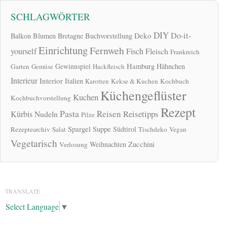
SCHLAGWÖRTER
DIY
Do-it-
Deko
Balkon
Blumen
Bretagne
Buchvorstellung
Einrichtung
Fernweh
yourself
Fisch
Fleisch
Frankreich
Hamburg
Gewinnspiel
Hähnchen
Garten
Gemüse
Hackfleisch
Interieur
Interior
Italien
Karotten
Kekse & Kuchen
Kochbuch
Küchengeflüster
Kuchen
Kochbuchvorstellung
Rezept
Pasta
Reisen
Reisetipps
Kürbis
Nudeln
Pilze
Spargel
Suppe
Südtirol
Rezeptearchiv
Salat
Tischdeko
Vegan
Vegetarisch
Zucchini
Weihnachten
Verlosung
TRANSLATE
Select Language
▼