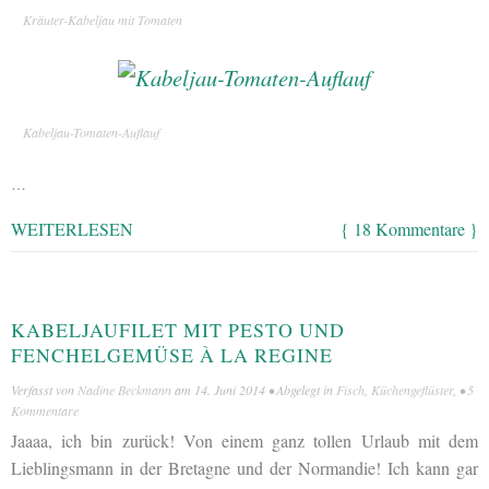
Kräuter-Kabeljau mit Tomaten
Kabeljau-Tomaten-Auflauf
…
WEITERLESEN
{ 18 Kommentare }
KABELJAUFILET MIT PESTO UND
FENCHELGEMÜSE À LA REGINE
Verfasst von
Nadine Beckmann
am
14. Juni 2014
• Abgelegt in
Fisch
,
Küchengeflüster
, •
5
Kommentare
Jaaaa, ich bin zurück! Von einem ganz tollen Urlaub mit dem
Lieblingsmann in der Bretagne und der Normandie! Ich kann gar