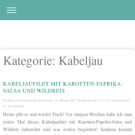
Kategorie:
Kabeljau
KABELJAUFILET MIT KAROTTEN-PAPRIKA-
SALSA UND WILDREIS
Verfasst von
Nadine Beckmann
am
19. Januar 2017
• Abgelegt in
Fisch
,
Küchengeflüster
,
•
1 Kommentar
Heute gibt es mal wieder Fisch! Vor einigen Wochen habe ich zum
ersten Mal dieses Kabeljaufilet mit Karotten-Paprika-Salsa und
Wildreis zubereitet und war restlos begeistert! Seitdem kommt