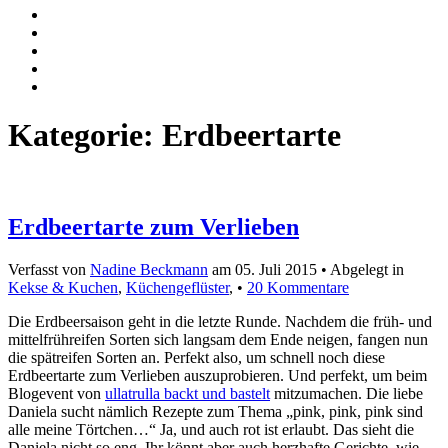
Kategorie:
Erdbeertarte
Erdbeertarte zum Verlieben
Verfasst von
Nadine Beckmann
am
05. Juli 2015
• Abgelegt in
Kekse & Kuchen
,
Küchengeflüster
, •
20 Kommentare
Die Erdbeersaison geht in die letzte Runde. Nachdem die früh- und
mittelfrühreifen Sorten sich langsam dem Ende neigen, fangen nun
die spätreifen Sorten an. Perfekt also, um schnell noch diese
Erdbeertarte zum Verlieben auszuprobieren. Und perfekt, um beim
Blogevent von
ullatrulla backt und bastelt
mitzumachen. Die liebe
Daniela sucht nämlich Rezepte zum Thema „pink, pink, pink sind
alle meine Törtchen…“ Ja, und auch rot ist erlaubt. Das sieht die
Daniela nicht so eng. Ihr könnt aber auch herzhafte Gerichte, wie