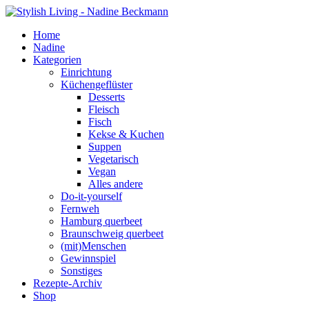
Home
Nadine
Kategorien
Einrichtung
Küchengeflüster
Desserts
Fleisch
Fisch
Kekse & Kuchen
Suppen
Vegetarisch
Vegan
Alles andere
Do-it-yourself
Fernweh
Hamburg querbeet
Braunschweig querbeet
(mit)Menschen
Gewinnspiel
Sonstiges
Rezepte-Archiv
Shop