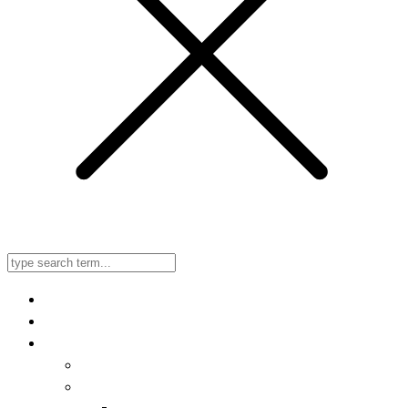
Home
Nadine
Kategorien
Einrichtung
Küchengeflüster
Desserts