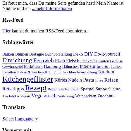
Es freut mich, dass Du meine Seite gefunden hast! Mein Name ist
Nadine und ich
...mehr Informationen
Rss-Feed
Hier
kannst du meinen RSS-Feed abonnieren.
Schlagwörter
DIY
Do-it-yourself
Deko
Balkon
Blumen
Bretagne
Buchvorstellung
Einrichtung
Fernweh
Fisch
Fleisch
Frankreich
Garten
Gemüse
Interieur
Hamburg
Hähnchen
Interior
Italien
Gewinnspiel
Hackfleisch
Kuchen
Karotten
Kekse & Kuchen
Kochbuch
Kochbuchvorstellung
Küchengeflüster
Pasta
Reisen
Kürbis
Nudeln
Pilze
Rezept
Reisetipps
Spargel
Suppe
Südtirol
Rezeptearchiv
Salat
Vegetarisch
Weihnachten
Zucchini
Tischdeko
Vegan
Verlosung
Translate
Select Language
▼
Vernetzt mit