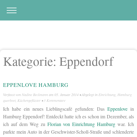
Kategorie:
Eppendorf
EPPENLOVE HAMBURG
Verfasst von
Nadine Beckmann
am
05. Januar 2014
• Abgelegt in
Einrichtung
,
Hamburg
querbeet
,
Küchengeflüster
•
3 Kommentare
Ich habe ein neues Lieblingscafé gefunden: Das
Eppenlove
in
Hamburg Eppendorf! Entdeckt hatte ich es schon im Dezember, als
ich auf dem Weg zu
Florian von Einrichtung Hamburg
war. Ich
parkte mein Auto in der Geschwister-Scholl-Straße und schlenderte