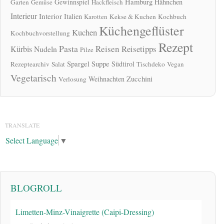
Hamburg
Gewinnspiel
Hähnchen
Garten
Gemüse
Hackfleisch
Interieur
Interior
Italien
Karotten
Kekse & Kuchen
Kochbuch
Küchengeflüster
Kuchen
Kochbuchvorstellung
Rezept
Pasta
Reisen
Reisetipps
Kürbis
Nudeln
Pilze
Spargel
Suppe
Südtirol
Rezeptearchiv
Salat
Tischdeko
Vegan
Vegetarisch
Zucchini
Weihnachten
Verlosung
TRANSLATE
Select Language
▼
BLOGROLL
Limetten-Minz-Vinaigrette (Caipi-Dressing)