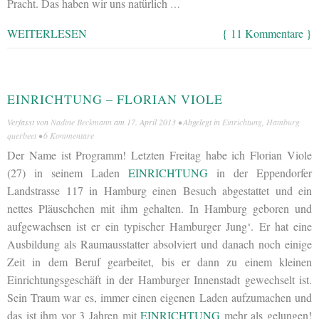
Pracht. Das haben wir uns natürlich
…
WEITERLESEN
{ 11 Kommentare }
EINRICHTUNG – FLORIAN VIOLE
Verfasst von
Nadine Beckmann
am
17. April 2013
• Abgelegt in
Einrichtung
,
Hamburg
querbeet
•
6 Kommentare
Der Name ist Programm! Letzten Freitag habe ich Florian Viole
(27) in seinem Laden
EINRICHTUNG
in der Eppendorfer
Landstrasse 117 in Hamburg einen Besuch abgestattet und ein
nettes Pläuschchen mit ihm gehalten. In Hamburg geboren und
aufgewachsen ist er ein typischer Hamburger Jung‘. Er hat eine
Ausbildung als Raumausstatter absolviert und danach noch einige
Zeit in dem Beruf gearbeitet, bis er dann zu einem kleinen
Einrichtungsgeschäft in der Hamburger Innenstadt gewechselt ist.
Sein Traum war es, immer einen eigenen Laden aufzumachen und
das ist ihm vor 3 Jahren mit
EINRICHTUNG
mehr als gelungen!