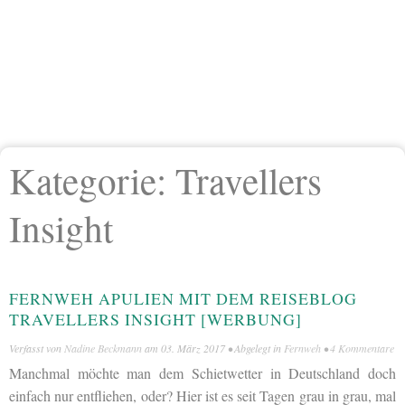
Kategorie:
Travellers
Insight
FERNWEH APULIEN MIT DEM REISEBLOG
TRAVELLERS INSIGHT [WERBUNG]
Verfasst von
Nadine Beckmann
am
03. März 2017
• Abgelegt in
Fernweh
•
4 Kommentare
Manchmal möchte man dem Schietwetter in Deutschland doch
einfach nur entfliehen, oder? Hier ist es seit Tagen grau in grau, mal