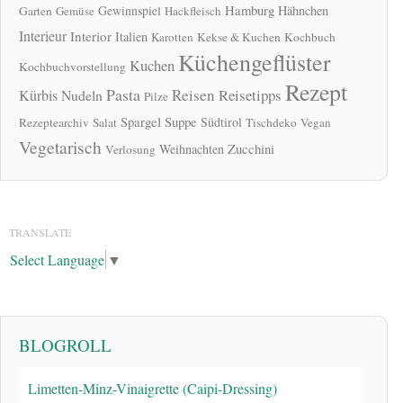
Hamburg
Gewinnspiel
Hähnchen
Garten
Gemüse
Hackfleisch
Interieur
Interior
Italien
Karotten
Kekse & Kuchen
Kochbuch
Küchengeflüster
Kuchen
Kochbuchvorstellung
Rezept
Pasta
Reisen
Reisetipps
Kürbis
Nudeln
Pilze
Spargel
Suppe
Südtirol
Rezeptearchiv
Salat
Tischdeko
Vegan
Vegetarisch
Zucchini
Weihnachten
Verlosung
TRANSLATE
Select Language
▼
BLOGROLL
Limetten-Minz-Vinaigrette (Caipi-Dressing)