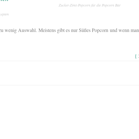
Zucker-Zimt-Popcorn für die Popcorn Bar
zepten
el zu wenig Auswahl. Meistens gibt es nur Süßes Popcorn und wenn man
{