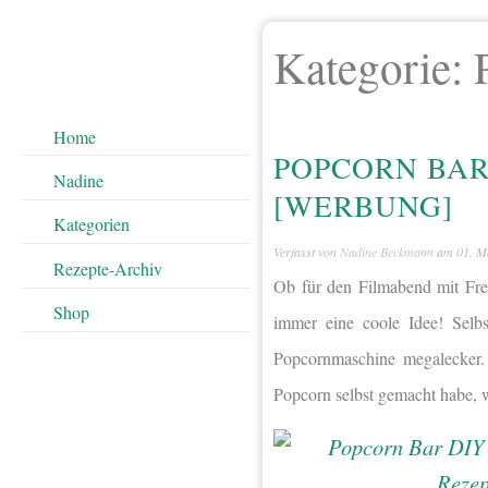
Kategorie:
Home
POPCORN BAR
Nadine
[WERBUNG]
Kategorien
Verfasst von
Nadine Beckmann
am
01. M
Rezepte-Archiv
Ob für den Filmabend mit Fre
Shop
immer eine coole Idee! Selbs
Popcornmaschine megalecker. 
Popcorn selbst gemacht habe, wa