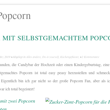
Popcorn
 MIT SELBSTGEMACHTEM POPC
ärz 2019
• Abgelegt in
Alles andere
,
Do-it-yourself
,
Küchengeflüster
, •
2 Kommentare
unden, die Candybar der Hochzeit oder einen Kindergeburtstag, eine
tgemachtes Popcorn ist total easy peasy herzustellen und schmeck
Eigentlich bin ich gar nicht so der große Popcorn Fan, aber als i
r ich total begeistert!