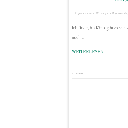
Popcorn Bar DIY mit zwei Popcorn Re
Ich finde, im Kino gibt es vi
noch
…
WEITERLESEN
ANZEIGE