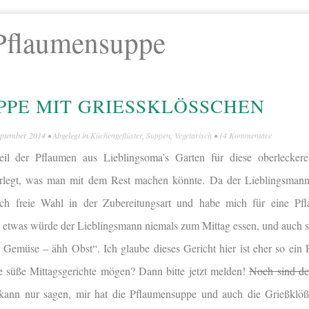
Pflaumensuppe
PE MIT GRIESSKLÖSSCHEN
eptember 2014
• Abgelegt in
Küchengeflüster
,
Suppen
,
Vegetarisch
•
14 Kommentare
l der Pflaumen aus Lieblingsoma’s Garten für diese oberleckere
erlegt, was man mit dem Rest machen könnte. Da der Lieblingsmann
ich freie Wahl in der Zubereitungsart und habe mich für eine Pf
 etwas würde der Lieblingsmann niemals zum Mittag essen, und auch so
n Gemüse – ähh Obst“. Ich glaube dieses Gericht hier ist eher so ein
e süße Mittagsgerichte mögen? Dann bitte jetzt melden!
Noch sind de
kann nur sagen, mir hat die Pflaumensuppe und auch die Grießklöß