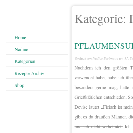
Kategorie:
Home
PFLAUMENSUP
Nadine
Verfasst von
Nadine Beckmann
am
11. S
Kategorien
Nachdem ich den größten Tei
Rezepte-Archiv
verwendet habe, habe ich üb
Shop
besonders gerne mag, hatte 
Grießklößchen entschieden. So
Devise lautet „Fleisch ist mei
gibt es da draußen Männer, di
und ich nicht verheiratet.
Ich 