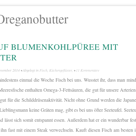
Oreganobutter
UF BLUMENKOHLPÜREE MIT
TER
ovember 2014
• Abgelegt in
Fisch
,
Küchengeflüster
, •
11 Kommentare
mindestens einmal die Woche Fisch bei uns. Wusstet ihr, dass man mind
Meeresfische enthalten Omega-3-Fettsäuren, die gut für unsere Arteri
 gut für die Schilddrüsenaktivität. Nicht ohne Grund werden die Japaner
Lieblingsmann keine Gräten mag, gibt es bei uns öfter Seeteufel. Seeteufe
nd lässt sich somit entspannt essen. Außerdem hat er ein wunderbar fes
 ihn fast mit einem Steak verwechseln. Kauft diesen Fisch am besten 