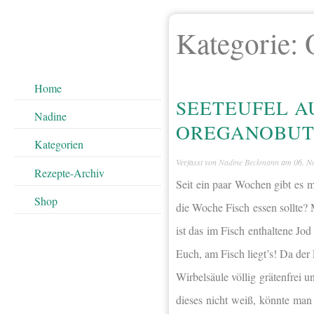
Kategorie:
Home
SEETEUFEL A
Nadine
OREGANOBUT
Kategorien
Verfasst von
Nadine Beckmann
am
06. N
Rezepte-Archiv
Seit ein paar Wochen gibt es 
Shop
die Woche Fisch essen sollte? 
ist das im Fisch enthaltene Jod
Euch, am Fisch liegt’s! Da der 
Wirbelsäule völlig grätenfrei u
dieses nicht weiß, könnte man