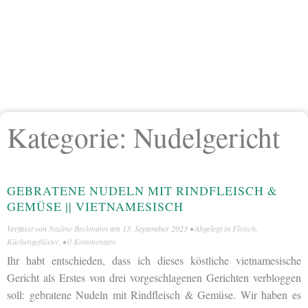
Kategorie:
Nudelgericht
GEBRATENE NUDELN MIT RINDFLEISCH &
GEMÜSE || VIETNAMESISCH
Verfasst von
Nadine Beckmann
am
13. September 2023
• Abgelegt in
Fleisch
,
Küchengeflüster
, •
0 Kommentare
Ihr habt entschieden, dass ich dieses köstliche vietnamesische
Gericht als Erstes von drei vorgeschlagenen Gerichten verbloggen
soll: gebratene Nudeln mit Rindfleisch & Gemüse. Wir haben es