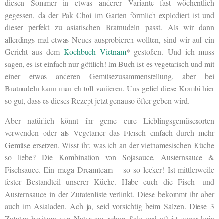
diesen Sommer in etwas anderer Variante fast wöchentlich
gegessen, da der Pak Choi im Garten förmlich explodiert ist und
dieser perfekt zu asiatischen Bratnudeln passt. Als wir dann
allerdings mal etwas Neues ausprobieren wollten, sind wir auf ein
Gericht aus dem
Kochbuch Vietnam
* gestoßen. Und ich muss
sagen, es ist einfach nur göttlich! Im Buch ist es vegetarisch und mit
einer etwas anderen Gemüsezusammenstellung, aber bei
Bratnudeln kann man eh toll variieren. Uns gefiel diese Kombi hier
so gut, dass es dieses Rezept jetzt genauso öfter geben wird.
Aber natürlich könnt ihr gerne eure Lieblingsgemüsesorten
verwenden oder als Vegetarier das Fleisch einfach durch mehr
Gemüse ersetzen. Wisst ihr, was ich an der vietnamesischen Küche
so liebe? Die Kombination von Sojasauce, Austernsauce &
Fischsauce. Ein mega Dreamteam – so so lecker! Ist mittlerweile
fester Bestandteil unserer Küche. Habe euch die Fisch- und
Austernsauce in der Zutatenliste verlinkt. Diese bekommt ihr aber
auch im Asialaden. Ach ja, seid vorsichtig beim Salzen. Diese 3
Zutaten besitzen von Natur aus schon Salz und oft ist sogar kein