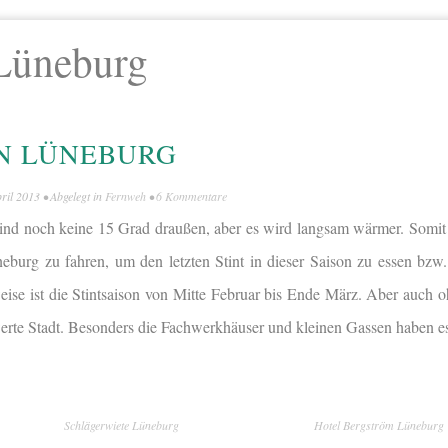
Lüneburg
IN LÜNEBURG
pril 2013
• Abgelegt in
Fernweh
•
6 Kommentare
s sind noch keine 15 Grad draußen, aber es wird langsam wärmer. Somit
eburg zu fahren, um den letzten Stint in dieser Saison zu essen bzw. 
ise ist die Stintsaison von Mitte Februar bis Ende März. Aber auch o
werte Stadt. Besonders die Fachwerkhäuser und kleinen Gassen haben e
Schlägerwiete Lüneburg
Hotel Bergström Lüneburg