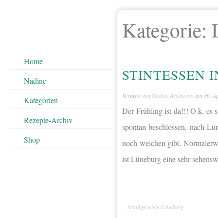
Kategorie:
Home
STINTESSEN 
Nadine
Verfasst von
Nadine Beckmann
am
06. A
Kategorien
Der Frühling ist da!!! O.k. e
Rezepte-Archiv
spontan beschlossen, nach Lün
Shop
noch welchen gibt. Normalerwe
ist Lüneburg eine sehr sehens
Schlägerwiete Lüneburg