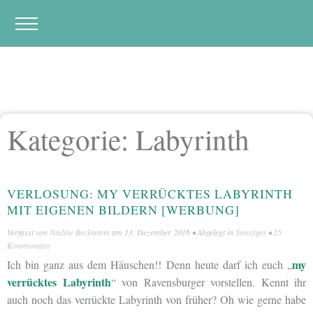
Kategorie:
Labyrinth
VERLOSUNG: MY VERRÜCKTES LABYRINTH
MIT EIGENEN BILDERN [WERBUNG]
Verfasst von
Nadine Beckmann
am
13. Dezember 2016
• Abgelegt in
Sonstiges
•
25
Kommentare
my
Ich bin ganz aus dem Häuschen!! Denn heute darf ich euch „
verrücktes Labyrinth
“ von Ravensburger vorstellen. Kennt ihr
auch noch das verrückte Labyrinth von früher? Oh wie gerne habe