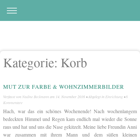
Kategorie:
Korb
MUT ZUR FARBE & WOHNZIMMERBILDER
Verfasst von
Nadine Beckmann
am
14. November 2016
• Abgelegt in
Einrichtung
•
6
Kommentare
Hach, war das ein schönes Wochenende! Nach wochenlangem
bedeckten Himmel und Regen kam endlich mal wieder die Sonne
raus und hat und uns die Nase gekitzelt. Meine liebe Freundin Anni
war zusammen mit ihrem Mann und dem süßen kleinen