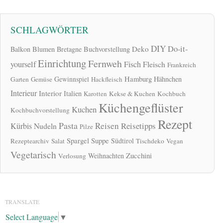
SCHLAGWÖRTER
DIY
Do-it-
Deko
Balkon
Blumen
Bretagne
Buchvorstellung
Einrichtung
Fernweh
yourself
Fisch
Fleisch
Frankreich
Hamburg
Gewinnspiel
Hähnchen
Garten
Gemüse
Hackfleisch
Interieur
Interior
Italien
Karotten
Kekse & Kuchen
Kochbuch
Küchengeflüster
Kuchen
Kochbuchvorstellung
Rezept
Pasta
Reisen
Reisetipps
Kürbis
Nudeln
Pilze
Spargel
Suppe
Südtirol
Rezeptearchiv
Salat
Tischdeko
Vegan
Vegetarisch
Zucchini
Weihnachten
Verlosung
TRANSLATE
Select Language
▼