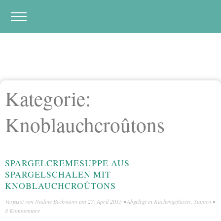
Kategorie:
Knoblauchcroûtons
SPARGELCREMESUPPE AUS
SPARGELSCHALEN MIT
KNOBLAUCHCROÛTONS
Verfasst von
Nadine Beckmann
am
27. April 2015
• Abgelegt in
Küchengeflüster
,
Suppen
•
8 Kommentare