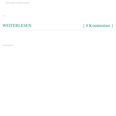
Spargelcremesuppe
…
WEITERLESEN
{ 8 Kommentare }
ANZEIGE