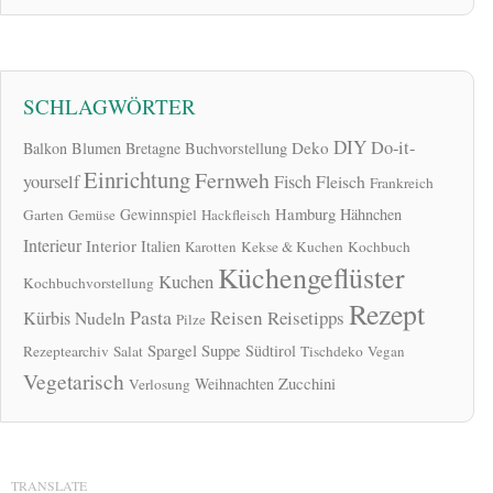
SCHLAGWÖRTER
DIY
Do-it-
Deko
Balkon
Blumen
Bretagne
Buchvorstellung
Einrichtung
Fernweh
yourself
Fisch
Fleisch
Frankreich
Hamburg
Gewinnspiel
Hähnchen
Garten
Gemüse
Hackfleisch
Interieur
Interior
Italien
Karotten
Kekse & Kuchen
Kochbuch
Küchengeflüster
Kuchen
Kochbuchvorstellung
Rezept
Pasta
Reisen
Reisetipps
Kürbis
Nudeln
Pilze
Spargel
Suppe
Südtirol
Rezeptearchiv
Salat
Tischdeko
Vegan
Vegetarisch
Zucchini
Weihnachten
Verlosung
TRANSLATE