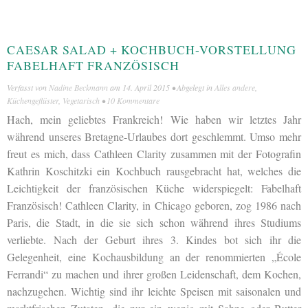
CAESAR SALAD + KOCHBUCH-VORSTELLUNG
FABELHAFT FRANZÖSISCH
Verfasst von
Nadine Beckmann
am
14. April 2015
• Abgelegt in
Alles andere
,
Küchengeflüster
,
Vegetarisch
•
10 Kommentare
Hach, mein geliebtes Frankreich! Wie haben wir letztes Jahr
während unseres Bretagne-Urlaubes dort geschlemmt. Umso mehr
freut es mich, dass Cathleen Clarity zusammen mit der Fotografin
Kathrin Koschitzki ein Kochbuch rausgebracht hat, welches die
Leichtigkeit der französischen Küche widerspiegelt: Fabelhaft
Französisch! Cathleen Clarity, in Chicago geboren, zog 1986 nach
Paris, die Stadt, in die sie sich schon während ihres Studiums
verliebte. Nach der Geburt ihres 3. Kindes bot sich ihr die
Gelegenheit, eine Kochausbildung an der renommierten „École
Ferrandi“ zu machen und ihrer großen Leidenschaft, dem Kochen,
nachzugehen. Wichtig sind ihr leichte Speisen mit saisonalen und