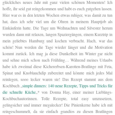
glückliches neues Jahr mit ganz vielen schönen Momenten! Ich
hoffe, ihr seid gut reingekommen und habt es euch gutgehen lassen.
Hier war es in den letzten Wochen etwas ruhiger, was damit zu tun
hat, dass ich sehr viel um die Ohren in meinem Hauptjob als
Einkäuferin hatte. Die Tage um Weihnachten und Silvester herum
wurden dann mit relaxen, langen Spaziergängen, einem Kurztrip in
mein geliebtes Hamburg und kochen verbracht. Hach, war das
schön! Nun werden die Tage wieder länger und die Motivation
kommt zurück. Ich mag ja diese Dunkelheit im Winter gar nicht
und sehne mich schon nach Frühling… Während meines Urlaubs
habe ich zweimal diese Kichererbsen-Karotten-Bratlinge mit Feta,
Spinat und Knoblauchdip zubereitet und könnte mich jedes Mal
reinlegen, sooo lecker waren sie! Das Rezept stammt aus dem
Kochbuch „
simple dinners: 140 neue Rezepte, Tipps und Tricks für
die schnelle Küche
„* von Donna Hay, einer meiner Lieblings-
Kochbuchautorinnen. Tolle Rezepte, total easy umzusetzen,
gelingsicher und immer megalecker! Die Pinienkerne habe ich mit
reingeschummelt, da sie einfach grandios zu diesen Bratlingen