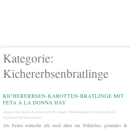
Kategorie:
Kichererbsenbratlinge
KICHERERBSEN-KAROTTEN-BRATLINGE MIT
FETA À LA DONNA HAY
Verfasst von
Nadine Beckmann
am
06. Januar 2020
• Abgelegt in
Küchengeflüster
,
Vegetarisch
•
0 Kommentare
Als Erstes wünsche ich euch allen ein fröhliches, gesundes &