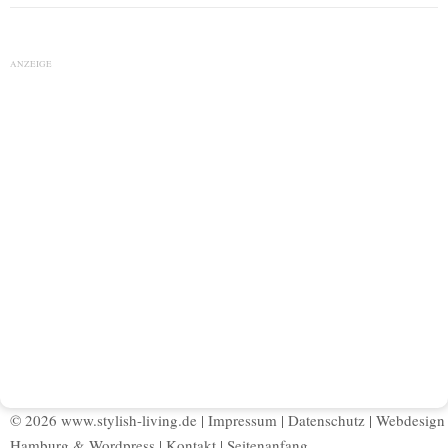
ANZEIGE
© 2026 www.stylish-living.de |
Impressum
|
Datenschutz
|
Webdesign
Hamburg
&
Wordpress
|
Kontakt
|
Seitenanfang