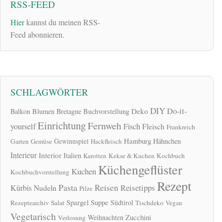
RSS-FEED
Hier
kannst du meinen RSS-
Feed abonnieren.
SCHLAGWÖRTER
DIY
Do-it-
Deko
Balkon
Blumen
Bretagne
Buchvorstellung
Einrichtung
Fernweh
yourself
Fisch
Fleisch
Frankreich
Hamburg
Gewinnspiel
Hähnchen
Garten
Gemüse
Hackfleisch
Interieur
Interior
Italien
Karotten
Kekse & Kuchen
Kochbuch
Küchengeflüster
Kuchen
Kochbuchvorstellung
Rezept
Pasta
Reisen
Reisetipps
Kürbis
Nudeln
Pilze
Spargel
Suppe
Südtirol
Rezeptearchiv
Salat
Tischdeko
Vegan
Vegetarisch
Zucchini
Weihnachten
Verlosung