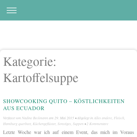
Kategorie:
Kartoffelsuppe
SHOWCOOKING QUITO – KÖSTLICHKEITEN
AUS ECUADOR
Verfasst von
Nadine Beckmann
am
29. Mai 2015
• Abgelegt in
Alles andere
,
Fleisch
,
Hamburg querbeet
,
Küchengeflüster
,
Sonstiges
,
Suppen
•
2 Kommentare
Letzte Woche war ich auf einem Event, das mich im Voraus