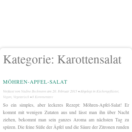
Kategorie:
Karottensalat
MÖHREN-APFEL-SALAT
Verfasst von
Nadine Beckmann
am
20. Februar 2015
• Abgelegt in
Küchengeflüster
,
Vegan
,
Vegetarisch
•
8 Kommentare
So ein simples, aber leckeres Rezept: Möhren-Apfel-Salat! Er
kommt mit wenigen Zutaten aus und lässt man ihn über Nacht
ziehen, bekommt man sein ganzes Aroma am nächsten Tag zu
spüren. Die feine Süße der Äpfel und die Säure der Zitronen runden