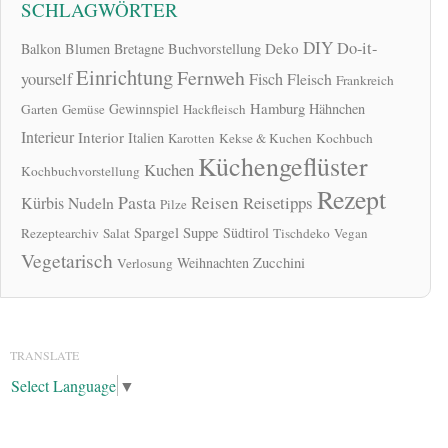
SCHLAGWÖRTER
DIY
Do-it-
Deko
Balkon
Blumen
Bretagne
Buchvorstellung
Einrichtung
Fernweh
yourself
Fisch
Fleisch
Frankreich
Hamburg
Gewinnspiel
Hähnchen
Garten
Gemüse
Hackfleisch
Interieur
Interior
Italien
Karotten
Kekse & Kuchen
Kochbuch
Küchengeflüster
Kuchen
Kochbuchvorstellung
Rezept
Pasta
Reisen
Reisetipps
Kürbis
Nudeln
Pilze
Spargel
Suppe
Südtirol
Rezeptearchiv
Salat
Tischdeko
Vegan
Vegetarisch
Zucchini
Weihnachten
Verlosung
TRANSLATE
Select Language
▼