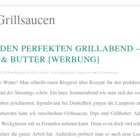
Grillsaucen
 DEN PERFEKTEN GRILLABEND 
S & BUTTER [WERBUNG]
li 2020
• Abgelegt in
Alles andere
,
Küchengeflüster
,
Vegetarisch
•
0 Kommentare
 Wetter? Man schreibt einen Blogpost über Rezepte für den perfekte
d des Shootings schön. Ein lauer Sommerabend wie man sich das vors
aben geschlemmt. Irgendwann bei Dunkelheit gingen die Lampions an.
reitet hatte ich verschiedene Grillsaucen, Dips und Grillbutter. Alle
en Weckgläsern mit zu Freunden nehmen kann. Denn es ist doch viel sch
 einer die ganze Arbeit hat. Außerdem probiert man so auch neue Le