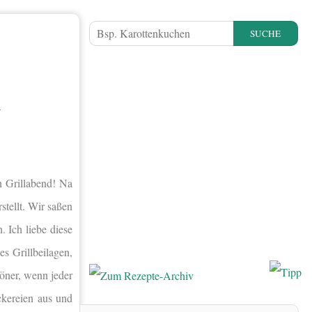
SUCHE
–
n Grillabend! Na
tellt. Wir saßen
 Ich liebe diese
s Grillbeilagen,
öner, wenn jeder
ckereien aus und