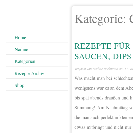
Kategorie:
Home
REZEPTE FÜR
Nadine
SAUCEN, DIP
Kategorien
Verfasst von
Nadine Beckmann
am
11. Ju
Rezepte-Archiv
Was macht man bei schlechtem
Shop
wenigstens war es an dem Aben
bis spät abends draußen und h
Stimmung! Am Nachmittag vorbe
die man auch perfekt in klein
etwas mitbringt und nicht nur